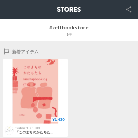
SNS
STORES
#zeltbookstore
1件
新着アイテム
¥1,430
twililight's STORE
『このまちのかたちたち』伊藤眸