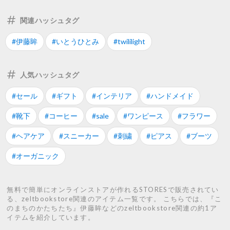
関連ハッシュタグ
#伊藤眸
#いとうひとみ
#twililight
人気ハッシュタグ
#セール
#ギフト
#インテリア
#ハンドメイド
#靴下
#コーヒー
#sale
#ワンピース
#フラワー
#ヘアケア
#スニーカー
#刺繍
#ピアス
#ブーツ
#オーガニック
無料で簡単にオンラインストアが作れるSTORESで販売されてい
る、zeltbookstore関連のアイテム一覧です。 こちらでは、『こ
のまちのかたちたち』伊藤眸などのzeltbookstore関連の約1ア
イテムを紹介しています。