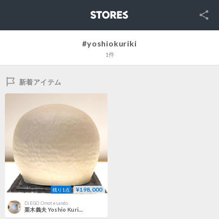
SNS
STORES
#yoshiokuriki
1件
新着アイテム
¥198,000
残り1点
DiEGO Omotesando
栗木義夫 Yoshio Kuriki / Anthology of Works #001