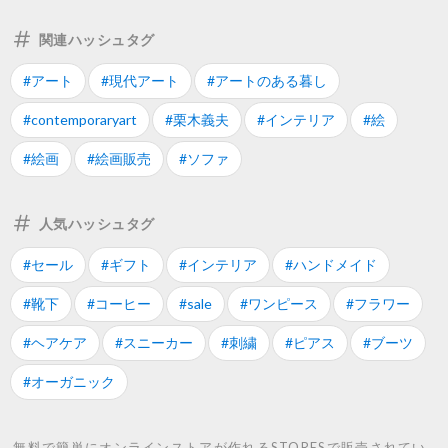
関連ハッシュタグ
#アート
#現代アート
#アートのある暮し
#contemporaryart
#栗木義夫
#インテリア
#絵
#絵画
#絵画販売
#ソファ
人気ハッシュタグ
#セール
#ギフト
#インテリア
#ハンドメイド
#靴下
#コーヒー
#sale
#ワンピース
#フラワー
#ヘアケア
#スニーカー
#刺繍
#ピアス
#ブーツ
#オーガニック
無料で簡単にオンラインストアが作れるSTORESで販売されてい