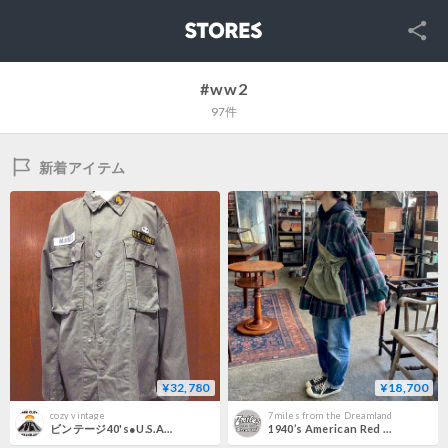
SNS
STORES
#ww2
97件
新着アイテム
¥32,780
¥18,700
cozy vintage
7miles from the Dreamland
ビンテージ40's●U.S.ARMY M-1943 13星ボタンHBTジャケットsize 44R●260802m1-m-jk-mltミリタリー米軍実物WW2メンズ古着
1940’s American Red Cross エプロンバッグ