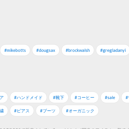
#mikebotts
#dougsax
#brockwalsh
#gregladanyi
ア
#ハンドメイド
#靴下
#コーヒー
#sale
繍
#ピアス
#ブーツ
#オーガニック