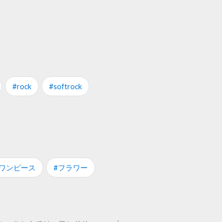
#rock
#softrock
#ワンピース
#フラワー