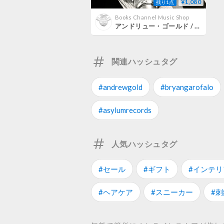
¥1,080
残り1点
Books Channel Music Shop
アンドリュー・ゴールド / 風にくちづけ [※国内盤,品番:P-10817Y］(LPレコード)
関連ハッシュタグ
#andrewgold
#bryangarofalo
#asylumrecords
人気ハッシュタグ
#セール
#ギフト
#インテリ
#ヘアケア
#スニーカー
#刺