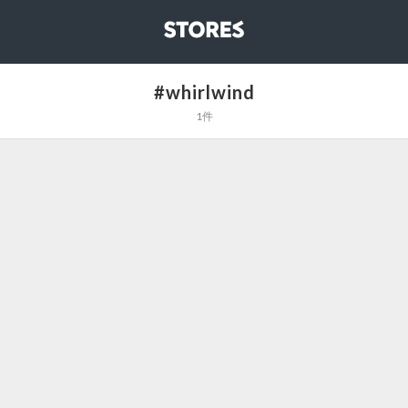
STORES
#whirlwind
1件