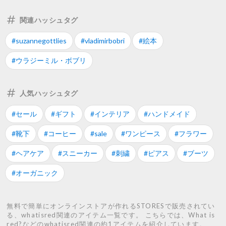
関連ハッシュタグ
#suzannegottlies
#vladimirbobri
#絵本
#ウラジーミル・ボブリ
人気ハッシュタグ
#セール
#ギフト
#インテリア
#ハンドメイド
#靴下
#コーヒー
#sale
#ワンピース
#フラワー
#ヘアケア
#スニーカー
#刺繍
#ピアス
#ブーツ
#オーガニック
無料で簡単にオンラインストアが作れるSTORESで販売されてい
る、whatisred関連のアイテム一覧です。 こちらでは、What is
red?などのwhatisred関連の約1アイテムを紹介しています。