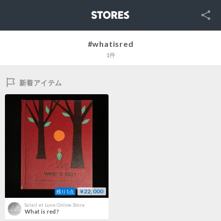
SNS
STORES
#whatisred
1件
新着アイテム
¥22,000
残り1点
Soleil et Lune Online Store
What is red?