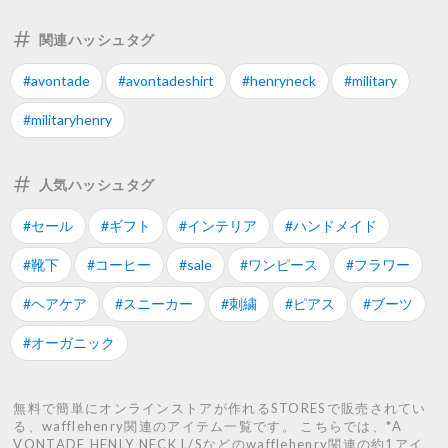
関連ハッシュタグ
#avontade
#avontadeshirt
#henryneck
#military
#militaryhenry
人気ハッシュタグ
#セール
#ギフト
#インテリア
#ハンドメイド
#靴下
#コーヒー
#sale
#ワンピース
#フラワー
#ヘアケア
#スニーカー
#刺繍
#ピアス
#ブーツ
#オーガニック
無料で簡単にオンラインストアが作れるSTORESで販売されてい
る、wafflehenry関連のアイテム一覧です。 こちらでは、*A
VONTADE HENLY NECK L/Sなどのwafflehenry関連の約1アイ