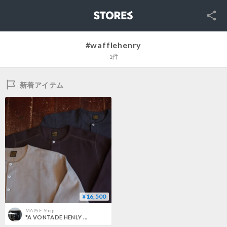
SNS
STORES
#wafflehenry
1件
新着アイテム
¥16,500
MAPS E-Shop
*A VONTADE HENLY NECK L/S