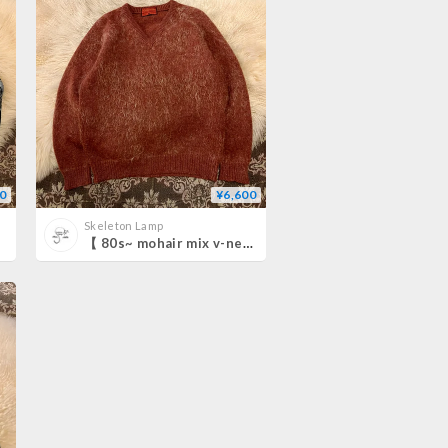
0
¥6,600
Skeleton Lamp
【 80s~ mohair mix v-neck sweater 】