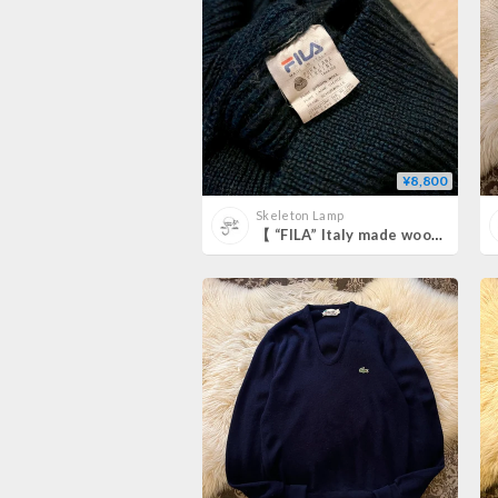
¥8,800
Skeleton Lamp
【 “FILA” Italy made wool sweater 】