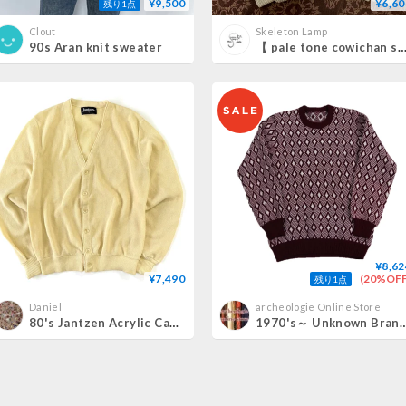
¥9,500
¥6,60
残り1点
Clout
Skeleton Lamp
90s Aran knit sweater
【 pale tone cowichan sweater
¥8,62
¥7,490
(20%OFF
残り1点
Daniel
archeologie Online Store
80's Jantzen Acrylic Cardigan USA製
1970's～ Unknown Brand Wool Swea