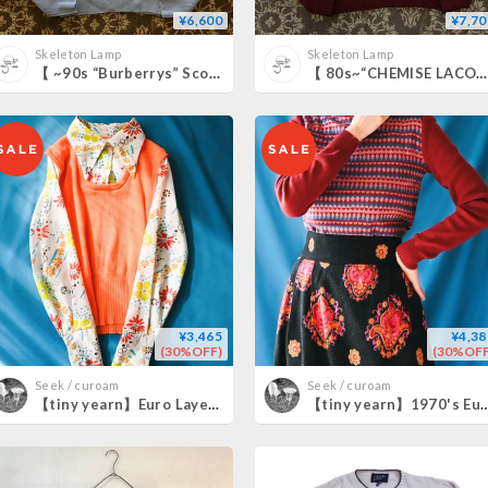
¥6,600
¥7,70
Skeleton Lamp
Skeleton Lamp
【 ~90s “Burberrys” Scotland knit sweater 】
【 80s~“CHEMISE LACOSTE” V-neck sweater 】
¥3,465
¥4,38
(30%OFF)
(30%OFF
Seek / curoam
Seek / curoam
【tiny yearn】Euro Layered Design Knit Tops
【tiny yearn】1970's Euro Jacqua