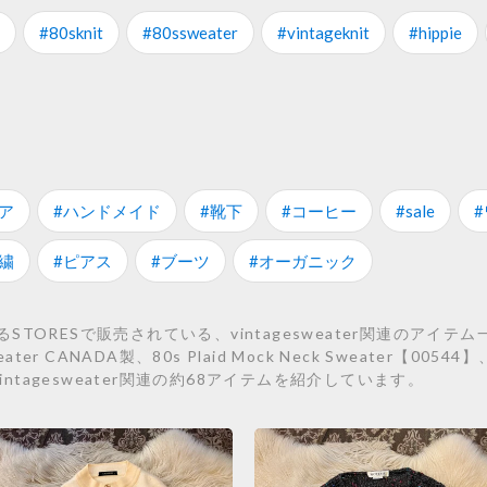
#80sknit
#80ssweater
#vintageknit
#hippie
ア
#ハンドメイド
#靴下
#コーヒー
#sale
繍
#ピアス
#ブーツ
#オーガニック
ORESで販売されている、vintagesweater関連のアイテム一
Sweater CANADA製、80s Plaid Mock Neck Sweater【00544】、
どのvintagesweater関連の約68アイテムを紹介しています。