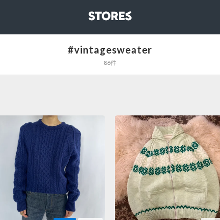
STORES
#vintagesweater
86件