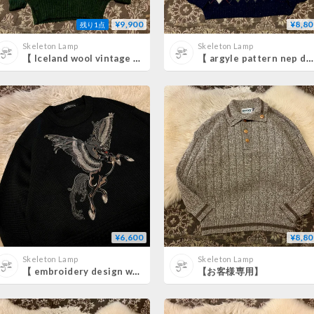
¥9,900
¥8,80
残り1点
Skeleton Lamp
Skeleton Lamp
【 Iceland wool vintage sweater 】
【 argyle pattern nep design Ireland sweater 】
¥6,600
¥8,80
Skeleton Lamp
Skeleton Lamp
【 embroidery design wool sweater 】
【お客様専用】