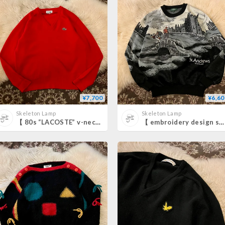
¥7,700
¥6,60
Skeleton Lamp
Skeleton Lamp
【 80s “LACOSTE” v-neck sweater 】
【 embroidery design sweater 】