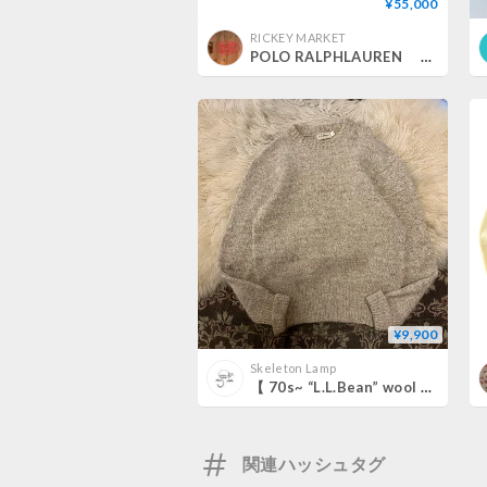
¥55,000
RICKEY MARKET
POLO RALPHLAUREN "911 MEMORIAL" SWEATER (Lサイズ)
¥9,900
Skeleton Lamp
【 70s~ “L.L.Bean” wool sweater 】
関連ハッシュタグ