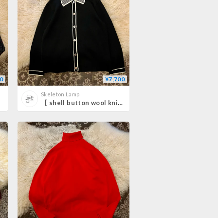
0
¥7,700
Skeleton Lamp
【 shell button wool knit design shirt 】