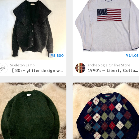
¥8,800
¥14,08
Skeleton Lamp
archeologie Online Store
【 80s~ glitter design wool sweater 】
1990's～ Liberty Cottonknit Sweater / Flag