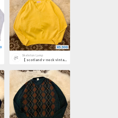
0
¥5,500
Skeleton Lamp
【 scotland v-neck vintage sweater 】