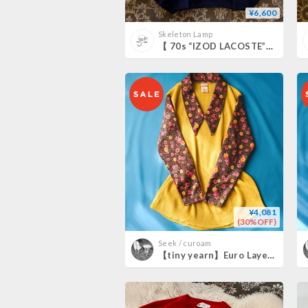
¥6,600
Skeleton Lamp
【 70s “IZOD LACOSTE” acrylic knit sweater 】
¥4,081
(30%OFF)
Seek / curoam
【tiny yearn】Euro Layered Design Knit Tops