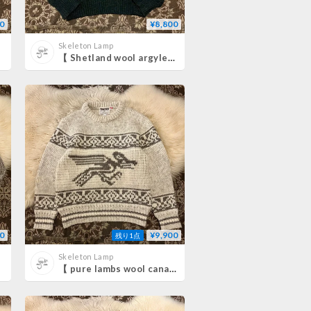
0
¥8,800
Skeleton Lamp
【 Shetland wool argyle pattern sweater 】
0
¥9,900
残り1点
Skeleton Lamp
【 pure lambs wool canada knit sweater 】