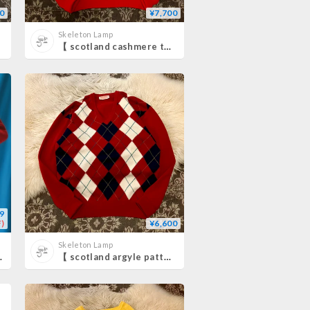
0
¥7,700
Skeleton Lamp
【 scotland cashmere turtle neck sweater 】
9
)
¥6,600
Skeleton Lamp
rd Knit Sweater
【 scotland argyle pattern v-neck sweater 】