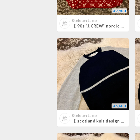
¥9,900
Skeleton Lamp
【 90s “J.CREW” nordic pattern sweater 】
¥6,600
Skeleton Lamp
【 scotland knit design sweater 】