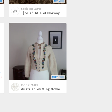
0
¥9,900
Skeleton Lamp
 】
【 90s “DALE of Norway” nordic pattern sweater 】
4
)
¥39,800
MAN vintage
ter / Pattern
Austrian knitting flower embroidery cardigan 💐