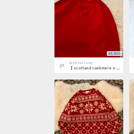
¥8,800
Skeleton Lamp
【 scotland cashmere v-neck sweater 】