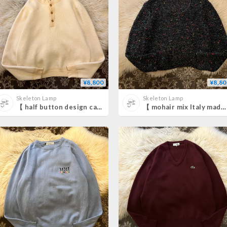
¥8,800
¥8,80
Skeleton Lamp
Skeleton Lamp
【 half button design cashmere sweater 】
【 mohair mix Italy made short length design sweater 】