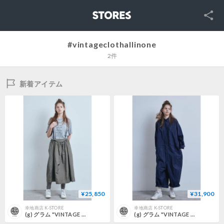
SNS
STORES
#vintageclothallinone
2件
新着アイテム
¥25,850
¥31,900
幸地商店 K-STORE
幸地商店 K-STORE
(g) グラム "VINTAGE CLOTH SHOULDER STRAP SKIRT"
(g) グラム "VINTAGE CLOTH ALLINONE" ヴィンテージクロスオールインワン