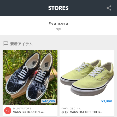
SNS
STORES
#vansera
3件
新着アイテム
¥40,000
¥5,900
MLMSW STORE
OLD INN.
VANS Era Hand Drawn Custom 28cm（US Men 10）
VANS ERA GET THE REAL #95