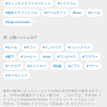
#ウィッチクラフトマーケット
#トリリウム
#海外クラフトビール
#ビールギフト
#beer
#ビール
#dogtoothviolet
人気ハッシュタグ
#セール
#ギフト
#インテリア
#ハンドメイド
#靴下
#コーヒー
#sale
#ワンピース
#フラワー
#ヘアケア
#スニーカー
#刺繍
#ピアス
#ブーツ
#オーガニック
無料で簡単にオンラインストアが作れるSTORESで販売されてい
る、trillium関連のアイテム一覧です。 こちらでは、Trillium ト
リリウム / Dogtooth Violet ドッグトゥース バイオレット
355ml、Trillium トリリウム / Dialed - In ダイアルドイン