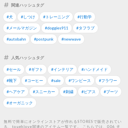
関連ハッシュタグ
#犬
#しつけ
#トレーニング
#行動学
#メールマガジン
#doggies911
#タフラブ
#autobahn
#postpunk
#newwave
人気ハッシュタグ
#セール
#ギフト
#インテリア
#ハンドメイド
#靴下
#コーヒー
#sale
#ワンピース
#フラワー
#ヘアケア
#スニーカー
#刺繍
#ピアス
#ブーツ
#オーガニック
無料で簡単にオンラインストアが作れるSTORESで販売されてい
る、toughlove関連のアイテム一覧です。 こちらでは、006 犬