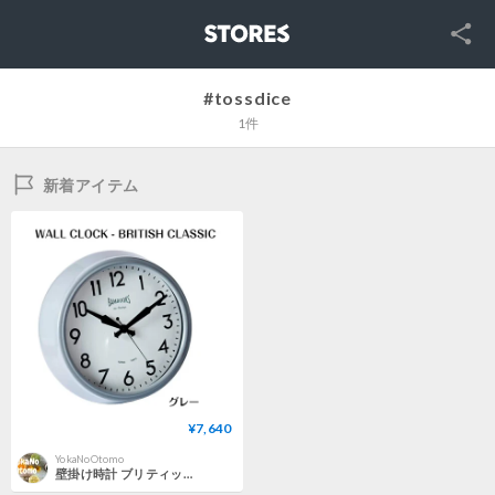
SNS
STORES
#tossdice
1件
新着アイテム
¥7,640
YokaNoOtomo
壁掛け時計 ブリティッシュ TOSSDICE