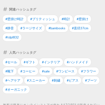
関連ハッシュタグ
#壁掛け時計
#ブリティッシュ
#時計
#壁掛け
#静音
#ラージサイズ
#bambooks
#直径37cm
#tdpl832
人気ハッシュタグ
#セール
#ギフト
#インテリア
#ハンドメイド
#靴下
#コーヒー
#sale
#ワンピース
#フラワー
#ヘアケア
#スニーカー
#刺繍
#ピアス
#ブーツ
#オーガニック
無料で簡単にオンラインストアが作れるSTORESで販売されてい