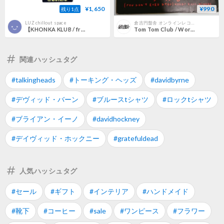
¥1,650
¥990
残り1点
LUZ chillout space
倉吉円盤舎 オンラインレコードショップ
【KHONKA KLUB / from CANADA】"Psycho Killer" pin badge (kk-b-38)
Tom Tom Club / Wordy Rappinghood (7inch)
関連ハッシュタグ
#talkingheads
#トーキング・ヘッズ
#davidbyrne
#デヴィッド・バーン
#ブルースtシャツ
#ロックtシャツ
#ブライアン・イーノ
#davidhockney
#デイヴィッド・ホックニー
#gratefuldead
人気ハッシュタグ
#セール
#ギフト
#インテリア
#ハンドメイド
#靴下
#コーヒー
#sale
#ワンピース
#フラワー