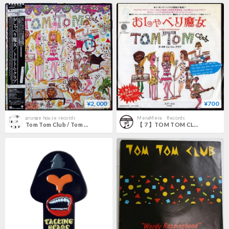
¥2,000
¥700
grunge house records
MeraMera Records
Tom Tom Club / Tom Tom Club
【 7 】TOM TOM CLUB / Wordy rappinghood （おしゃべり魔女 ）