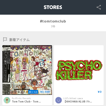
SNS
STORES
#tomtomclub
7件
新着アイテム
¥3,500
¥0
残り1点
FunTricks Records
LUZ chillout space
Tom Tom Club - Tom Tom Club [LP][Sire] (USED)
【KHONKA KLUB / from CANADA】"Psycho Killer -TEXT-" pin badge (kk-b-74)