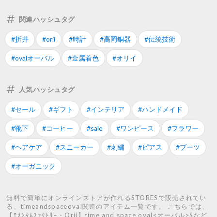
関連ハッシュタグ
#折井
#orii
#時計
#高岡銅器
#伝統技術
#ovalオーバル
#金属着色
#オリイ
人気ハッシュタグ
#セール
#ギフト
#インテリア
#ハンドメイド
#靴下
#コーヒー
#sale
#ワンピース
#フラワー
#ヘアケア
#スニーカー
#刺繍
#ピアス
#ブーツ
#オーガニック
無料で簡単にオンラインストアが作れるSTORESで販売されてい
る、timeandspaceoval関連のアイテム一覧です。 こちらでは、
【ﾓﾒﾝﾀﾑﾌｧｸﾄﾘｰ・Orii】time and space oval<オーバル>Sなど