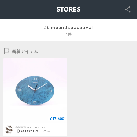
SNS
STORES
#timeandspaceoval
1件
新着アイテム
¥17,600
高岡伝渡 -online shop-
【ﾓﾒﾝﾀﾑﾌｧｸﾄﾘｰ・Orii】time and space oval<オーバル>S