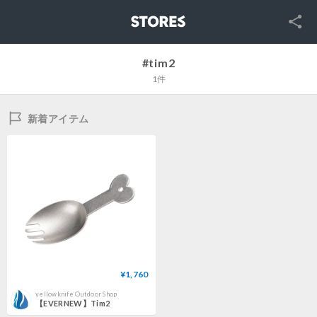
SNS
STORES
#tim2
1件
新着アイテム
¥1,760
yellowknife Outdoor Shop
【EVERNEW】Tim2