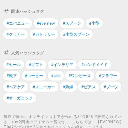
関連ハッシュタグ
#エバニュー
#evernew
#スプーン
#小型
#クッカー
#カトラリー
#小型スプーン
人気ハッシュタグ
#セール
#ギフト
#インテリア
#ハンドメイド
#靴下
#コーヒー
#sale
#ワンピース
#フラワー
#ヘアケア
#スニーカー
#刺繍
#ピアス
#ブーツ
#オーガニック
無料で簡単にオンラインストアが作れるSTORESで販売されてい
る、tim2関連のアイテム一覧です。 こちらでは、【EVERNEW】
Tim2などのtim2関連の約1アイテムを紹介しています。