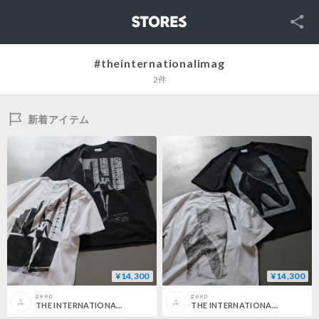
SNS
STORES
#theinternationalimag
2件
新着アイテム
¥14,300
¥14,300
geep
geep
THE INTERNATIONAL IMAGES COLLECTION T-SHIRT / ELSA PERETTI 11C211-11-PP
THE INTERNATIONAL IMAGES COLLECTION T-SHIRT / HEEL 11C211-10-PP