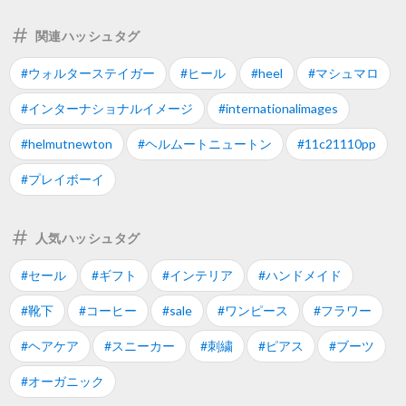
関連ハッシュタグ
#ウォルターステイガー
#ヒール
#heel
#マシュマロ
#インターナショナルイメージ
#internationalimages
#helmutnewton
#ヘルムートニュートン
#11c21110pp
#プレイボーイ
人気ハッシュタグ
#セール
#ギフト
#インテリア
#ハンドメイド
#靴下
#コーヒー
#sale
#ワンピース
#フラワー
#ヘアケア
#スニーカー
#刺繍
#ピアス
#ブーツ
#オーガニック