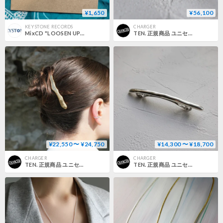
¥1,650
¥56,100
KEY STONE RECORDS
CHARGER
MixCD "LOOSEN UP" mixed by TEN
TEN. 正規商品 ユニセックス アクセサリー テン K18YG プルート ネックレス ゴールド【即日発送】(nek-0001)
¥22,550 〜 ¥24,750
¥14,300 〜 ¥18,700
CHARGER
CHARGER
TEN. 正規商品 ユニセックス アクセサリー テン ヘイズ バレッタ シルバー/ゴールド【即日発送】(sp-0026/sp-0027)
TEN. 正規商品 ユニセックス アクセサリー テン ディム バレッタ シルバー/ゴールド【即日発送】(sp-0013/sp-0014)(sp-0015/sp-0016)