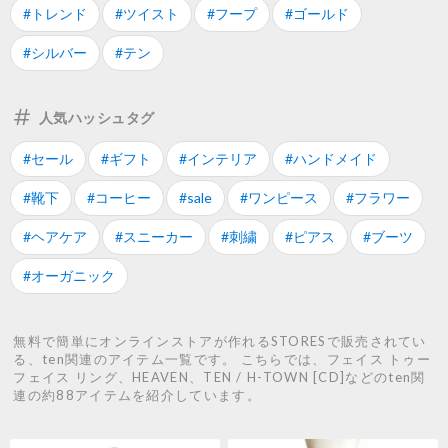
#トレンド
#ツイスト
#フープ
#ゴールド
#シルバー
#テン
人気ハッシュタグ
#セール
#ギフト
#インテリア
#ハンドメイド
#靴下
#コーヒー
#sale
#ワンピース
#フラワー
#ヘアケア
#スニーカー
#刺繍
#ピアス
#ブーツ
#オーガニック
無料で簡単にオンラインストアが作れるSTORESで販売されてい
る、ten関連のアイテム一覧です。 こちらでは、フェイス トゥー
フェイス リング、HEAVEN、TEN / H-TOWN [CD]などのten関
連の約88アイテムを紹介しています。