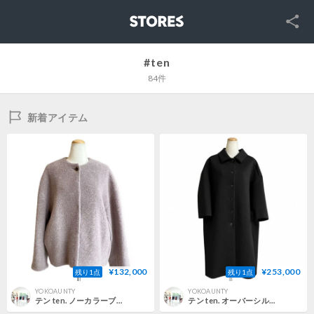
SNS
STORES
#ten
84件
新着アイテム
¥132,000
¥253,000
残り1点
残り1点
YOKOAUNTY
YOKOAUNTY
テン ten. ノーカラーブルゾン フェイクファー ベージュ 正規取扱
テン ten. オーバーシルエットコート ジャージー ブラック 正規取扱