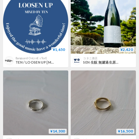
¥1,650
¥2,420
Banguard OnLinE sTorE
コタニ酒店
TEN / LOOSEN UP [MIX CD]
SEN 生酛 無濾過生原酒 うすにごり 720ml
¥14,300
¥16,500