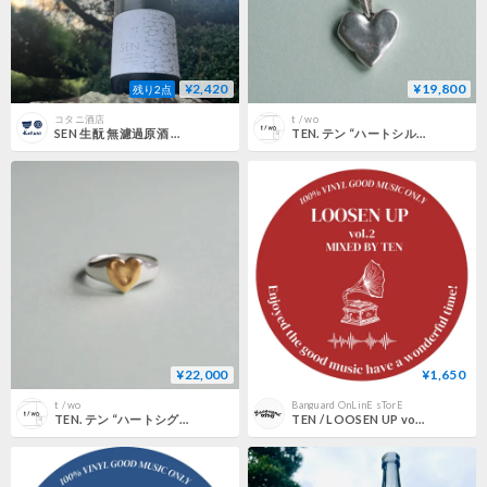
¥2,420
¥19,800
残り2点
コタニ酒店
t / wo
SEN 生酛 無濾過原酒 直汲み 720ml
TEN. テン “ハートシルフィウムネックレス”
¥22,000
¥1,650
t / wo
Banguard OnLinE sTorE
TEN. テン “ハートシグネットリング”
TEN / LOOSEN UP vol.2 [MIX CD]