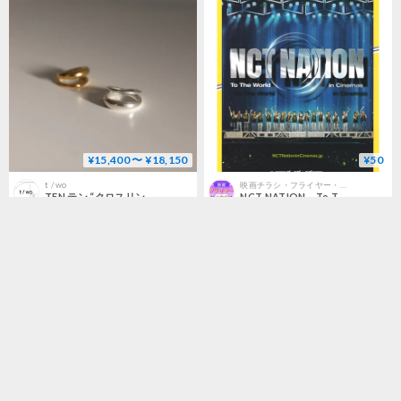
¥15,400 〜 ¥18,150
¥50
t / wo
映画チラシ・フライヤー・パンフレット販売 大辞典
TEN.テン “クロスリング”
NCT NATION To The World in Cinemas
¥74,800
¥74,800
残り1点
残り1点