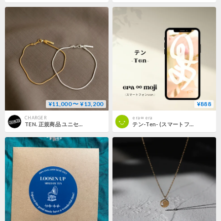
¥11,000 〜 ¥13,200
¥888
CHARGER
era ∞ era
TEN. 正規商品 ユニセックス アクセサリー テン ツイスト チェーン ブレスレット シルバー/ゴールド【即日発送】(br-0037)(brg-0037)
テン-Ten- (スマートフォンver.)