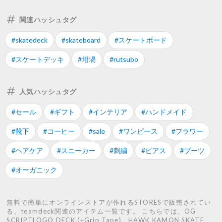
関連ハッシュタグ
#skatedeck
#skateboard
#スケートボード
#スケートデッキ
#坩堝
#rutsubo
人気ハッシュタグ
#セール
#ギフト
#インテリア
#ハンドメイド
#靴下
#コーヒー
#sale
#ワンピース
#フラワー
#ヘアケア
#スニーカー
#刺繍
#ピアス
#ブーツ
#オーガニック
無料で簡単にオンラインストアが作れるSTORESで販売されてい
る、teamdeck関連のアイテム一覧です。 こちらでは、OG
SCRIPTLOGO DECK (+Grip Tape)、HAWK KAMON SKATE