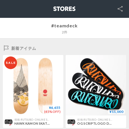
SNS
STORES
#teamdeck
2件
新着アイテム
¥6,655
(45%OFF)
¥11,000
坩堝-RUTSUBO- ONLINE SHOP
坩堝-RUTSUBO- ONLINE SHOP
HAWK KAMON SKATE DECK （RUTSUBO× 遊鷹 ）
OG SCRIPTLOGO DECK (+Grip Tape)