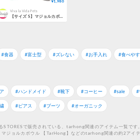
¥1,980
Viva la Vida Pets
【サイズ S】マジョルカボウル 【TarHong】
#食器
#富士型
#ズレない
#お手入れ
#食べや
ア
#ハンドメイド
#靴下
#コーヒー
#sale
繍
#ピアス
#ブーツ
#オーガニック
TORESで販売されている、tarhong関連のアイテム一覧です
M】マジョルカボウル 【TarHong】などのtarhong関連の約2