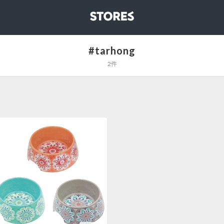
STORES
#tarhong
2件