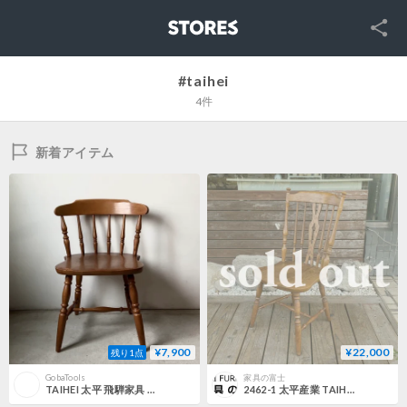
SNS
STORES
#taihei
4件
新着アイテム
¥7,900
¥22,000
残り1点
GobaTools
家具の富士
TAIHEI 太平 飛騨家具 木の椅子 B 木製ヴィンテージダイニングチェア ナチュラルブラウン ローバックウィンザーチェア 木工家具 古家具 良品
2462-1 太平産業 TAIHEI / ダイニングチェア