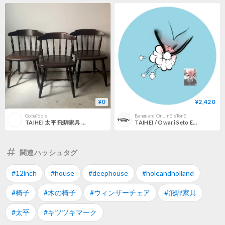
¥0
¥2,420
GobaTools
Banguard OnLinE sTorE
TAIHEI 太平 飛騨家具 木の椅子 木製ヴィンテージダイニングチェア ダークブラウン 座面鋲打ちファブリック ローバックウィンザーチェア 木工家具 古家具 1点の価格です(在庫1点有)
TAIHEI / Owari Seto EP [12inch]
関連ハッシュタグ
#12inch
#house
#deephouse
#holeandholland
#椅子
#木の椅子
#ウィンザーチェア
#飛騨家具
#太平
#キツツキマーク