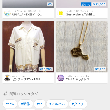
¥0
¥32,000
残り1点
+++ FIKA +++ 北欧雑貨・北欧ヴィンテージの通販ショップ
muchif / 北欧ヴィンテージ食器店
UPSALA－EKEBY ウプサラ・エクビー Tahiti/タヒチ カップ＆ソーサー
Gustavsberg Tahiti タヒチ コーヒーカップ
¥10,780
¥2,900
cozy vintage
GlitterBeachJewelry
ビンテージ50's●TAHITIレーヨンオープンカラー半袖シャツ生成り●210912r7-m-sssh-lp古着開襟シャツタヒチUSA
TAHITIネックレス
関連ハッシュタグ
#new
#新作
#cd
#アルバム
#タヒチ