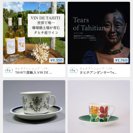
¥9,350
¥1,760
タヒチアンショップ「パティティファタヒチ」
タヒチアンショップ「パティティファタヒチ」
TAHITI直輸入 VIN DE TAHITI（ヴァン・ド・タヒチ）｜ランギロア島産 白ワイン 【20歳以上購入可】
タヒチアンダンサーTe Ra KYOKOによる自伝小説 タヒチアンの涙「Tears of Tahitian」