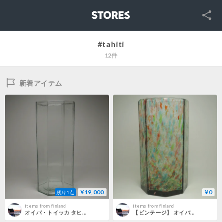
SNS
STORES
#tahiti
12件
新着アイテム
¥19,000
¥0
残り1点
items from finland
items from finland
オイバ・トイッカ タヒチ フラワーベース クリア Oiva Toikka Tahiti flowervase
【ビンテージ】 オイバ・トイッカ タヒチ フラワーベース ユニーク Oiva Toikka Tahiti flowervase