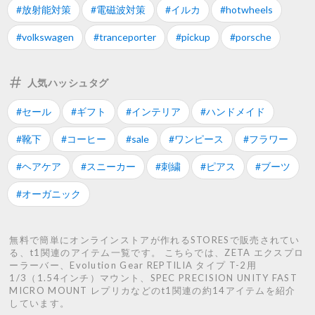
#放射能対策
#電磁波対策
#イルカ
#hotwheels
#volkswagen
#tranceporter
#pickup
#porsche
人気ハッシュタグ
#セール
#ギフト
#インテリア
#ハンドメイド
#靴下
#コーヒー
#sale
#ワンピース
#フラワー
#ヘアケア
#スニーカー
#刺繍
#ピアス
#ブーツ
#オーガニック
無料で簡単にオンラインストアが作れるSTORESで販売されてい
る、t1関連のアイテム一覧です。 こちらでは、ZETA エクスプロ
ーラーバー、Evolution Gear REPTILIA タイプ T-2用
1/3（1.54インチ）マウント、SPEC PRECISION UNITY FAST
MICRO MOUNT レプリカなどのt1関連の約14アイテムを紹介
しています。