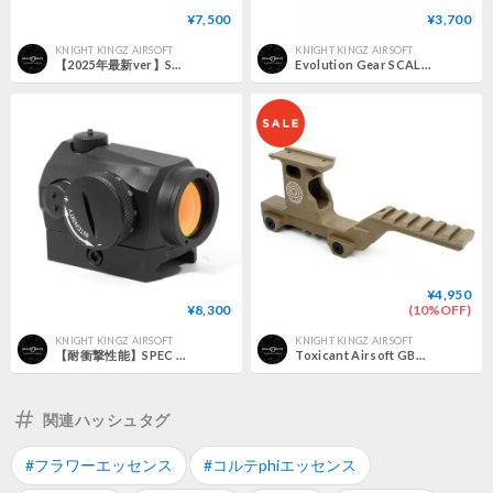
¥7,500
¥3,700
KNIGHT KINGZ AIRSOFT
KNIGHT KINGZ AIRSOFT
【2025年最新ver】SWAMP DEER OPTICS TA-3 ドットサイト（実銃対応規格）
Evolution Gear SCALARWORKS タイプ T-2用 1.93インチハイマウント
¥4,950
¥8,300
(10%OFF)
KNIGHT KINGZ AIRSOFT
KNIGHT KINGZ AIRSOFT
【耐衝撃性能】SPEC PRECISION Aimpoint T-1 タイプ ローマウント仕様
Toxicant Airsoft GBRS タイプ Hydra（ハイドラ）マウント
関連ハッシュタグ
#フラワーエッセンス
#コルテphiエッセンス