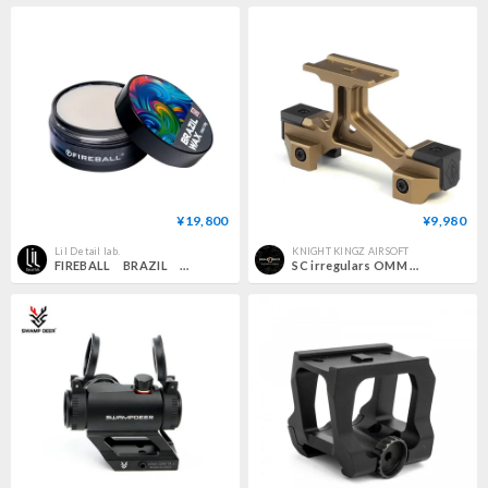
¥19,800
¥9,980
Lil Detail lab.
KNIGHT KINGZ AIRSOFT
FIREBALL BRAZIL カーワックス
SC irregulars OMM MICRO タイプ S/L BOARD セット