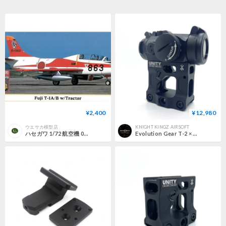
¥2,400
¥12,980
ウエサカ模型店
KNIGHT KINGZ AIRSOFT
ハセガワ 1/72 航空機 02364 富士 T-1A/B w/ 牽引車
Evolution Gear T-2 × SPEC PRECISION UNITY FAST MICRO MOUNT仕様 レプリカ