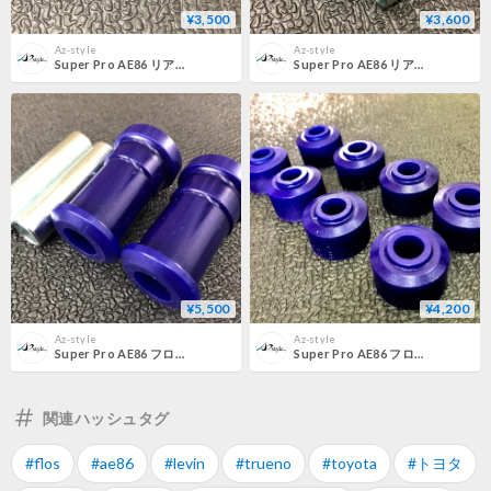
¥3,500
¥3,600
Az-style
Az-style
Super Pro AE86 リアスタビライザーリンククッションブッシュ
Super Pro AE86 リアスタビライザーエンドブッシュ
¥5,500
¥4,200
Az-style
Az-style
Super Pro AE86 フロントロアアームブッシュキット
Super Pro AE86 フロントスタビライザーリンクブッシュ
関連ハッシュタグ
#flos
#ae86
#levin
#trueno
#toyota
#トヨタ