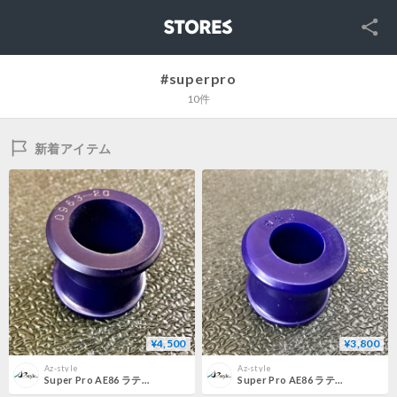
SNS
STORES
#superpro
10件
新着アイテム
¥4,500
¥3,800
Az-style
Az-style
Super Pro AE86 ラテラルロッドブッシュ（ホーシング側） 内径20mm
Super Pro AE86 ラテラルロッドブッシュ（ホーシング側） 内径16mm