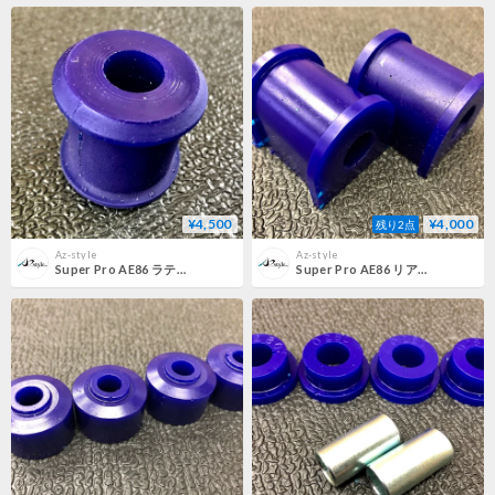
¥4,500
¥4,000
残り2点
Az-style
Az-style
Super Pro AE86 ラテラルロッドブッシュ（ボディ側）
Super Pro AE86 リアスタビライザーマウントブッシュ