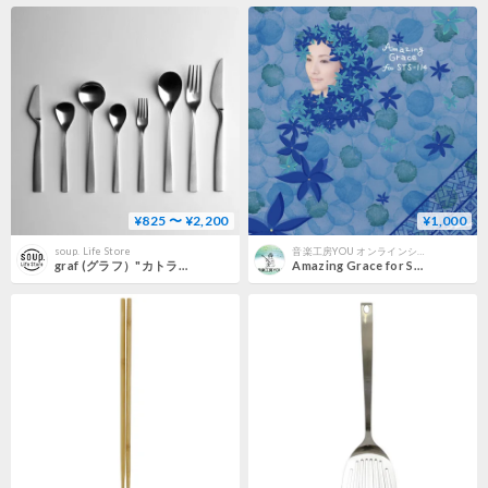
¥825 〜 ¥2,200
¥1,000
soup. Life Store
音楽工房YOU オンラインショップ
graf (グラフ）"カトラリー / SUNAO (スナオ)"
Amazing Grace for STS-114 Sunao