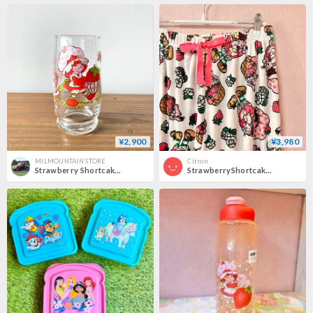
¥2,900
¥3,980
MILMOUNTAIN STORE
Citron
Strawberry Shortcake ストロベリーショートケーキ グラス タンブラー 1980s ②
StrawberryShortcake Sleep Pant