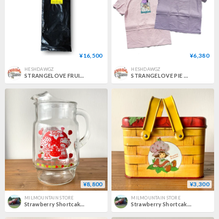
¥16,500
¥6,380
HESHDAWGZ
HESHDAWGZ
STRANGELOVE FRUITECAKE CATERPILLAR DECK (8.5 x 32.375inch)
STRANGELOVE PIE GUY TEE
¥8,800
¥3,300
MILMOUNTAIN STORE
MILMOUNTAIN STORE
Strawberry Shortcake ストロベリーショートケーキ ガラスピッチャー 1980s
Strawberry Shortcake ストロベリーショートケーキ ティン缶 バスケット柄 1980s