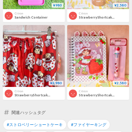
¥980
¥2,580
Citron
Citron
Sandwich Container
StrawberryShortcake Bottle
¥3,980
¥2,580
Citron
Citron
StrawberryShortcake Roomwear Pants
StrawberryShortcake Notebook＆Pen
関連ハッシュタグ
#ストロベリーショートケーキ
#ファイヤーキング