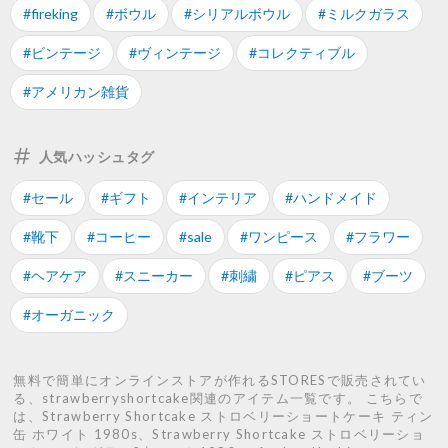
#fireking
#ボウル
#シリアルボウル
#ミルクガラス
#ビンテージ
#ヴィンテージ
#コレクティブル
#アメリカン雑貨
人気ハッシュタグ
#セール
#ギフト
#インテリア
#ハンドメイド
#靴下
#コーヒー
#sale
#ワンピース
#フラワー
#ヘアケア
#スニーカー
#刺繍
#ピアス
#ブーツ
#オーガニック
無料で簡単にオンラインストアが作れるSTORESで販売されてい
る、strawberryshortcake関連のアイテム一覧です。 こちらで
は、Strawberry Shortcake ストロベリーショートケーキ ティン
缶 ホワイト 1980s、Strawberry Shortcake ストロベリーショ