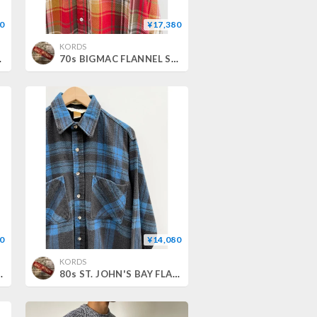
0
¥17,380
KORDS
Size L
70s BIGMAC FLANNEL SHIRT Size L
0
¥14,080
KORDS
DE IN USA 🇺🇸 Size L
80s ST. JOHN'S BAY FLANNEL SHIRT MADE IN USA 🇺🇸 Size M