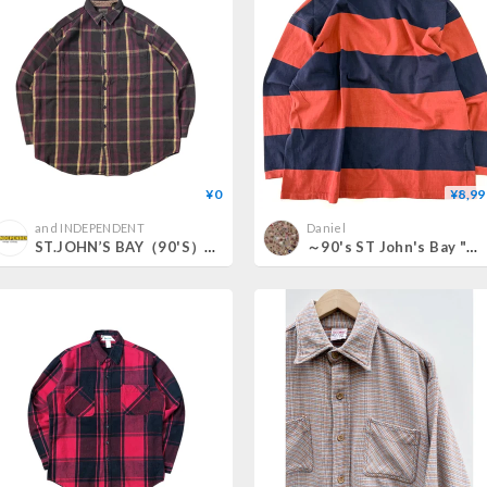
¥0
¥8,99
and INDEPENDENT
Daniel
ST.JOHN’S BAY（90'S）/ HEAVY FLANNEL SHIRT
～90's ST John's Bay "Wide Border" LS Tee 3XLTサイズ USA製