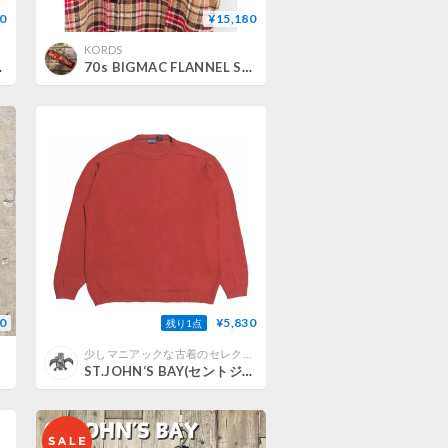
0
¥15,180
KORDS
ize XL
70s BIGMAC FLANNEL SHIRT Size M
0
¥5,830
残り1点
少しマニアックな古着のセレクトショップBeatnik BeaT(ビートニクビート)
ST.JOHN‘S BAY(セントジョンズベイ) セーター