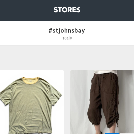
STORES
#stjohnsbay
101件