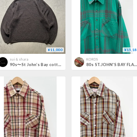
¥11,000
¥15,18
sui & shara
KORDS
90s〜St John’s Bay cotton knit
80s ST.JOHN'S BAY FLANNEL SHIRT MADE IN USA 🇺🇸 Size