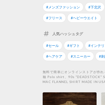
#メンズファッション
#下北沢
#フリース
#ヘビーウエイト
人気ハッシュタグ
#セール
#ギフト
#インテリ
#ヘアケア
#スニーカー
#刺
無料で簡単にオンラインストアが作れるST
袖 Polo shirt、90s "DEADSTOCK" S
MAC FLANNEL SHIRT MADE IN