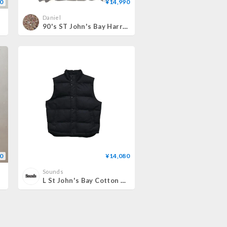
0
¥14,990
Daniel
ts
90's ST John's Bay Harrington jacket XLサイズ
0
¥14,080
Sounds
L St John's Bay Cotton Down Vest Black