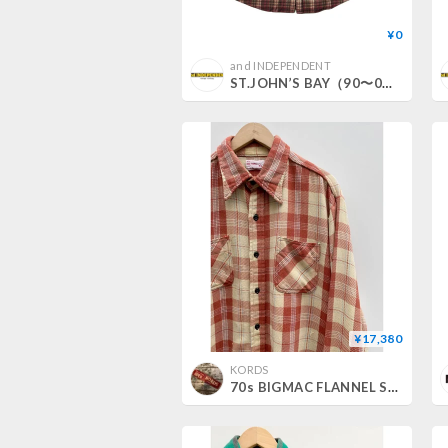
¥0
and INDEPENDENT
ST.JOHN’S BAY（90〜00'S）/ HEAVY FLANNEL SHIRT
¥17,380
KORDS
70s BIGMAC FLANNEL SHIRT Size XL