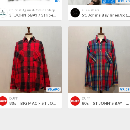
¥0
¥13,20
残り1点
Color at Against-Online Shop
sui & shara
ST.JOHN'SBAY / Striped Tee / Yellow XL / Used
St. John's Bay linen/cotton cropped cargo pan
¥8,690
¥7,59
DUFF
DUFF
80s BIG MAC × ST JOHN’S BAY L/S ネルシャツ USA製 Size L コットンシャツ ダブルネーム (S5101)
80s ST JOHN`S BAY L/S ネルシャツ USA製 Size L コットンシャツ セントジョンズベイ (S4993)