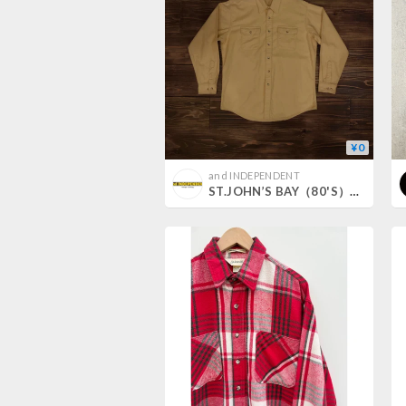
¥0
and INDEPENDENT
ST.JOHN’S BAY（80'S）/ CHAMOIS CLOTH SHIRT