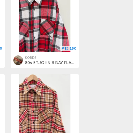
0
¥15,180
KORDS
 L
80s ST.JOHN'S BAY FLANNEL SHIRT MADE IN USA 🇺🇸 Size XL