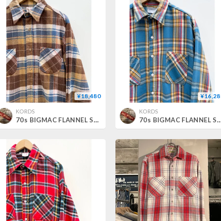
¥18,480
¥16,28
KORDS
KORDS
70s BIGMAC FLANNEL SHIRT Size M
70s BIGMAC FLANNEL SHIRT Size