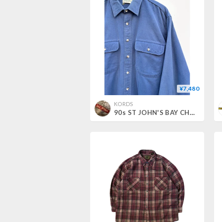
¥7,480
KORDS
90s ST JOHN'S BAY CHAMOIS CLOTH SHIRT Size XL