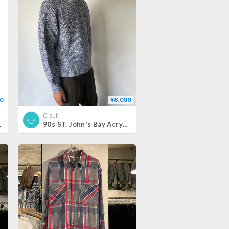
0
¥8,000
Clout
 L-TALL
90s ST. John's Bay Acrylic Knit