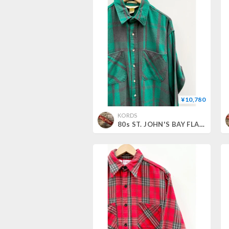
¥10,780
KORDS
80s ST. JOHN'S BAY FLANNEL SHIRT MADE IN USA 🇺🇸 Size L