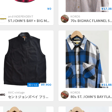
¥0
¥17,38
and INDEPENDENT
KORDS
ST.JOHN’S BAY × BIG MAC（80's）/ HEAVY FLANNEL SHIRT
70s BIGMAC FLANNEL SHIRT 
¥9,900
¥11,88
残り1点
NVC vintage
KORDS
セントジョンズベイ フリースベスト / "ST.JOHN'S BAY" fleece vest
80s ST. JOHN'S BAY FLANNEL SHIRT MA