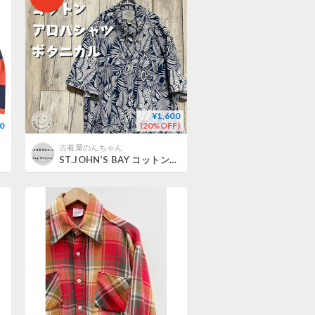
¥1,600
0
(20%OFF)
古着屋のんちゃん
ST.JOHN’S BAY コットン アロハシャツ ボタニカル【25-0271】