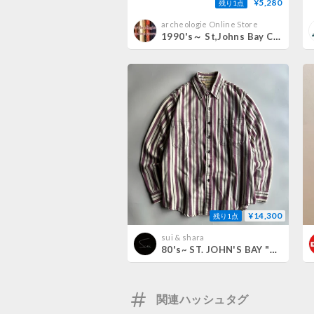
¥5,280
残り1点
archeologie Online Store
1990's～ St,Johns Bay Cotton Tanktop
¥14,300
残り1点
sui & shara
80's~ ST. JOHN'S BAY "BIGMAC FLANNEL" striped flannel shirt
関連ハッシュタグ