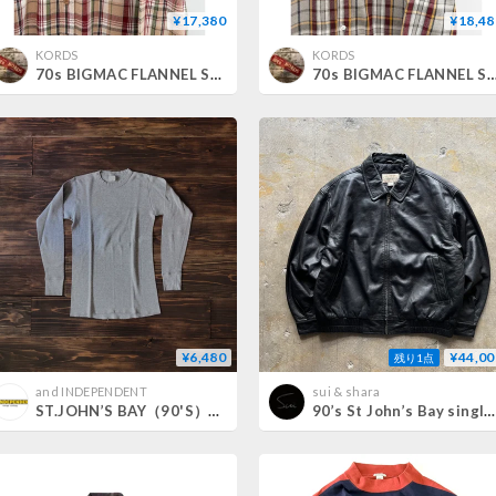
¥17,380
¥18,48
KORDS
KORDS
70s BIGMAC FLANNEL SHIRT MADE IN USA 🇺🇸 Size L
70s BIGMAC FLANNEL SHIRT S
¥6,480
¥44,00
残り1点
and INDEPENDENT
sui & shara
ST.JOHN’S BAY（90'S）/ THERMAL SHIRT
90’s St John’s Bay single zip leather jacket