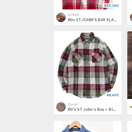
¥15,180
KORDS
80s ST.JOHN'S BAY FLANNEL SHIRT MADE IN USA 🇺🇸 Size L
¥8,490
Daniel
80's ST John's Bay × BIG MAC Check Flannel Shirt Lサイズ