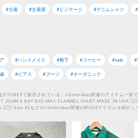
#古着
#古着屋
#ビンテージ
#デニムシャツ
ア
#ハンドメイド
#靴下
#コーヒー
#sale
繍
#ピアス
#ブーツ
#オーガニック
ORESで販売されている、stjohnsbay関連のアイテム一覧です。 
T JOHN'S BAY BIG MAC FLANNEL SHIRT MADE IN USA 🇺🇸
 USA 🇺🇸 Size XLなどのstjohnsbay関連の約102アイテムを紹