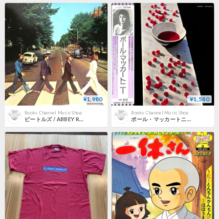
¥1,980
¥1,580
Books Channel Music Shop
Books Channel Music Shop
ビートルズ / ABBEY ROAD [BEATLESの最高傑作のひとつであり、史上最高のアルバムのひとつ](USキャピトル再発)(LPレコード)
ポール・マッカートニー / マッカートニー（LPレコード）