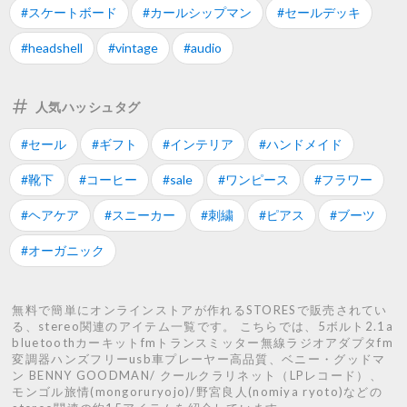
#スケートボード
#カールシップマン
#セールデッキ
#headshell
#vintage
#audio
人気ハッシュタグ
#セール
#ギフト
#インテリア
#ハンドメイド
#靴下
#コーヒー
#sale
#ワンピース
#フラワー
#ヘアケア
#スニーカー
#刺繍
#ピアス
#ブーツ
#オーガニック
無料で簡単にオンラインストアが作れるSTORESで販売されてい
る、stereo関連のアイテム一覧です。 こちらでは、5ボルト2.1a
bluetoothカーキットfmトランスミッター無線ラジオアダプタfm
変調器ハンズフリーusb車プレーヤー高品質、ベニー・グッドマ
ン BENNY GOODMAN/ クールクラリネット（LPレコード）、
モンゴル旅情(mongoruryojo)/野宮良人(nomiya ryoto)などの