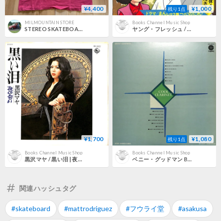
¥4,400
¥1,000
残り1点
MILMOUNTAIN STORE
Books Channel Music Shop
STEREO SKATEBOARDS S/S TEE 90's USA製
ヤング・フレッシュ / 藤田淑子 / 一休さん（ソノシート）
¥1,700
¥1,080
残り1点
Books Channel Music Shop
Books Channel Music Shop
黒沢マヤ / 黒い泪 | 夜の匂い（7inchシングル）
ベニー・グッドマン BENNY GOODMAN/ クールクラリネット（LPレコード）
関連ハッシュタグ
#skateboard
#mattrodriguez
#フウライ堂
#asakusa