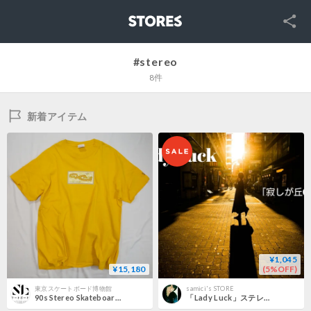
SNS
STORES
#stereo
8件
新着アイテム
¥1,045
¥15,180
(5%OFF)
東京スケートボード博物館
samici's STORE
90s Stereo Skateboards Ticket Tee XL
「Lady Luck」ステレオ盤