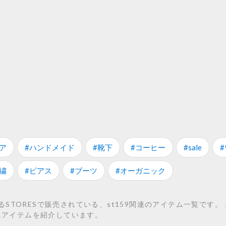
ア
#ハンドメイド
#靴下
#コーヒー
#sale
繍
#ピアス
#ブーツ
#オーガニック
TORESで販売されている、st159関連のアイテム一覧です。 こち
約1アイテムを紹介しています。