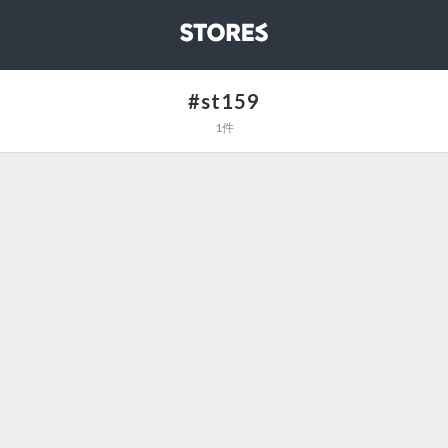
STORES
#st159
1件