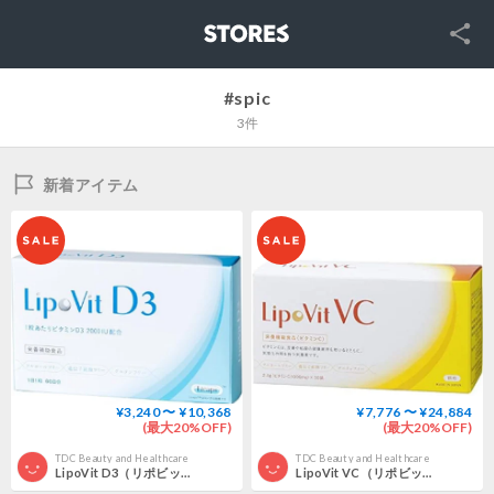
SNS
STORES
#spic
3件
新着アイテム
¥3,240 〜 ¥10,368
¥7,776 〜 ¥24,884
(最大20%OFF)
(最大20%OFF)
TDC Beauty and Healthcare
TDC Beauty and Healthcare
LipoVit D3（リポビット D3) 60粒
LipoVit VC（リポビット VC) 30包