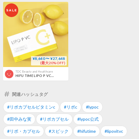
¥8,640 〜 ¥27,648
(最大20%OFF)
TDC Beauty and Healthcare
HIFU TIME LIPO P VC 4g×30包
関連ハッシュタグ
#リポカプセルビタミンc
#リポc
#lypoc
#田中みな実
#リポカプセル
#lypoc公式
#リポ・カプセル
#スピック
#hifutime
#lipovitvc