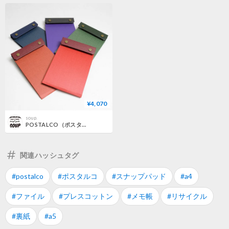
¥4,070
soup.
POSTALCO（ポスタルコ）"Snap Pad / スナップパッド(A6)"
関連ハッシュタグ
#postalco
#ポスタルコ
#スナップパッド
#a4
#ファイル
#プレスコットン
#メモ帳
#リサイクル
#裏紙
#a5