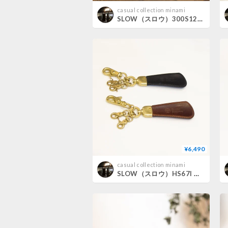
casual collection minami
SLOW（スロウ）300S122J truck - 2way tote bag S
¥6,490
casual collection minami
SLOW（スロウ）HS67I HERBIE SHOEHORN