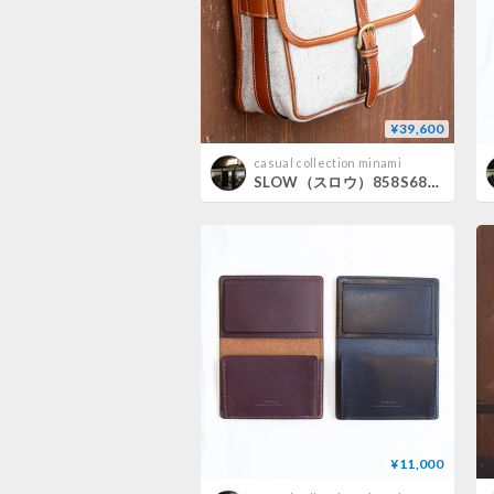
¥39,600
casual collection minami
SLOW（スロウ）858S68R cruiser hunting shoulder S
¥11,000