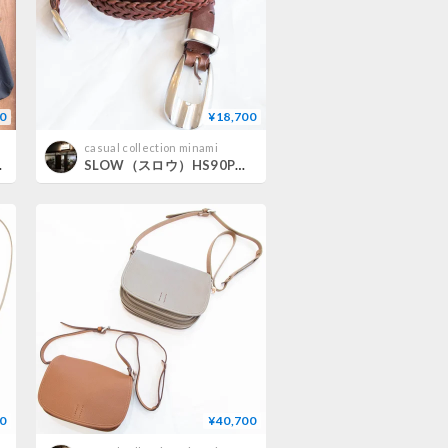
0
¥18,700
casual collection minami
ap bag L
SLOW（スロウ）HS90P herbie mesh belt
0
¥40,700