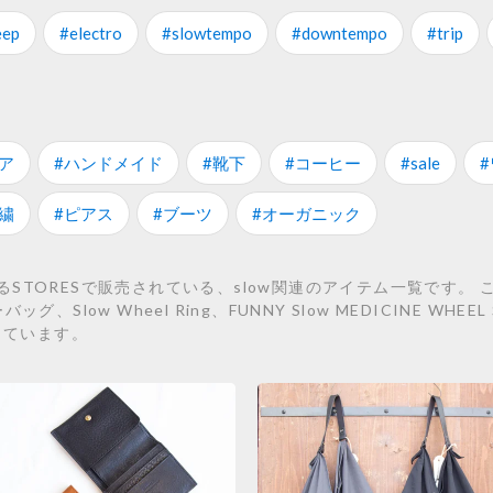
eep
#electro
#slowtempo
#downtempo
#trip
ア
#ハンドメイド
#靴下
#コーヒー
#sale
繍
#ピアス
#ブーツ
#オーガニック
TORESで販売されている、slow関連のアイテム一覧です。 こ
ow Wheel Ring、FUNNY Slow MEDICINE WHEEL SM
しています。