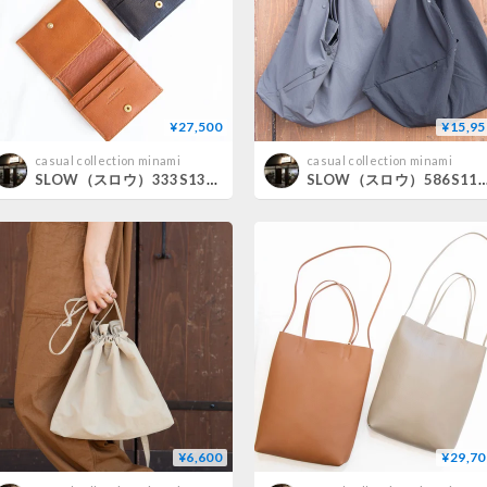
¥27,500
¥15,95
casual collection minami
casual collection minami
SLOW（スロウ）333S130 bono clasp mini wallet
SLOW（スロウ）586S113K span nylon wr
¥6,600
¥29,70