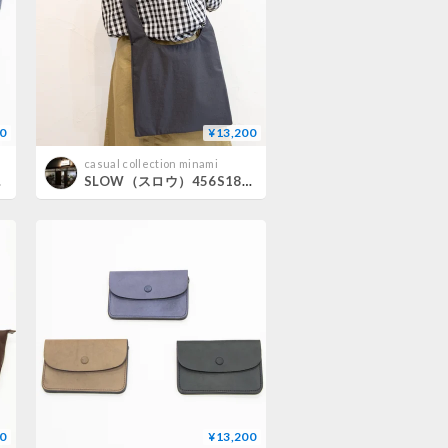
0
¥13,200
casual collection minami
llet
SLOW（スロウ）456S18J span nylon 2way shopper l
0
¥13,200