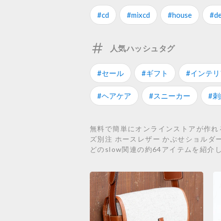
#cd
#mixcd
#house
#d
人気ハッシュタグ
#セール
#ギフト
#インテリ
#ヘアケア
#スニーカー
#刺
無料で簡単にオンラインストアが作れるS
ズ別注 ホースレザー かぶせショルダーバッグ、Sl
どのslow関連の約64アイテムを紹介