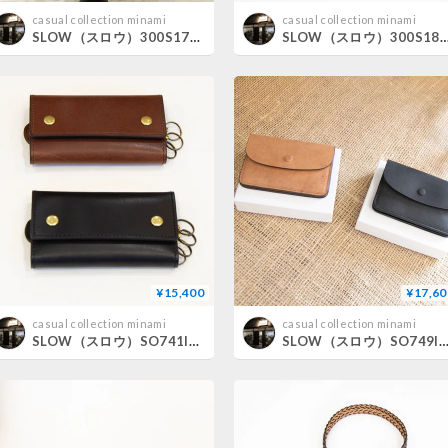
casual collection minami
casual collection minami
SLOW（スロウ）300S177L bono buckle tote S
SLOW（スロウ）300S18C rubono p
¥15,400
¥17,60
casual collection minami
casual collection minami
SLOW（スロウ）SO741I HERBIE KEY CASE
SLOW（スロウ）SO749I ingrasat mini wa