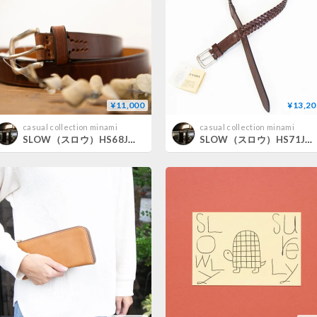
¥11,000
¥13,20
casual collection minami
casual collection minami
SLOW（スロウ）HS68J herbie-27mm plain belt-
SLOW（スロウ）HS71J herbie-30mm mesh belt-