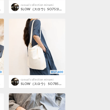
casual collection minami
ouch S
SLOW（スロウ）SO751I ingrasat -cord case-
0
¥17,600
casual collection minami
llet
SLOW（スロウ） SO785JK herringbone shouder bag L