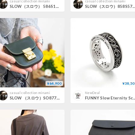
casual collection minami
casual collection minami
SLOW（スロウ） 586S136P span nylon red cross shoulder
SLOW（スロウ）858S57R shrink utility to
¥64,900
¥38,50
casual collection minami
NewDeal
SLOW （スロウ）SO877P cordvan brass parts shoulder /green
FUNNY Slow Eternity