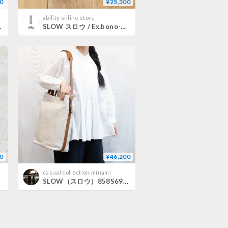
0
¥25,300
ability online store
ulder bag -
SLOW スロウ / Ex.bono-clasp mini wallet 別注栃木レザーコンパクトウォレット ミニウォレット 日本製牛革財布 / SO739IA
0
¥46,200
casual collection minami
SLOW（スロウ）858S69R cruiser 2way shoulder bag