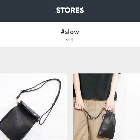
STORES
#slow
52件