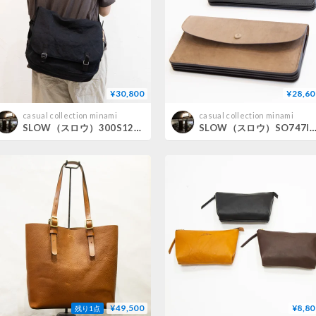
¥30,800
¥28,60
casual collection minami
casual collection minami
SLOW（スロウ）300S123J truck 綿麻6号 french army shoulder
SLOW（スロウ）SO747I ingrasat long wa
¥49,500
¥8,80
残り1点