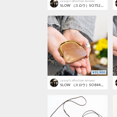
casual collection minami
SLOW （スロウ）SO752I HERBIE CARD CASE
¥31,900
casual collection minami
SLOW （スロウ）SO844K cordvan coin case /natural