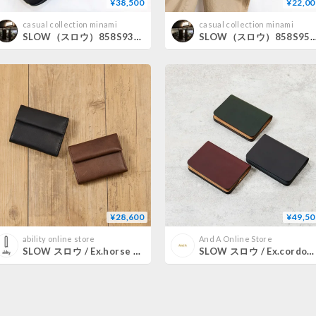
¥38,500
¥22,00
casual collection minami
casual collection minami
SLOW（スロウ）858S93S bono - gasmask shoulder bag - S
SLOW（スロウ）858S95S deer - 2way draw string sho
¥28,600
¥49,50
ability online store
And A Online Store
SLOW スロウ / Ex.horse mini wallet 別注ホースレザーミニウォレット 日本製馬革財布 / 333S131LA
SLOW スロウ / Ex.cordovan mini wallet 別注コードバンミニウォレット / SO775JA