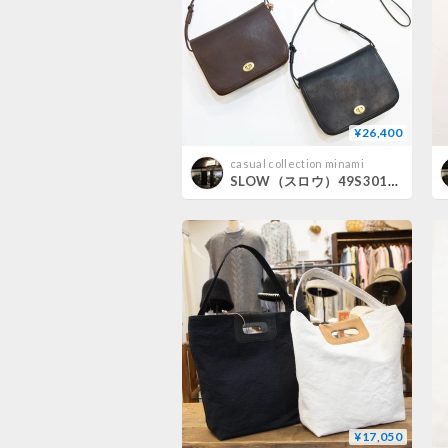
¥26,400
casual collection minami
SLOW（スロウ）49S301K bono flap width shoulder
¥17,050