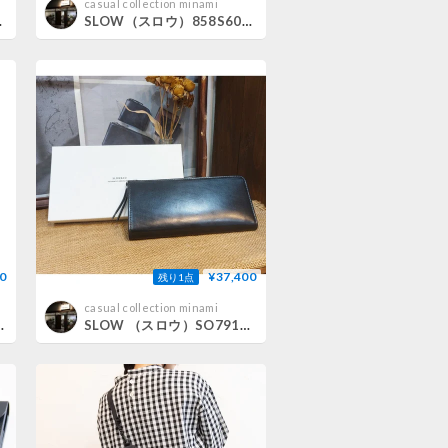
casual collection minami
te bag m
SLOW（スロウ）858S60R shrink mail bag
0
¥37,400
残り1点
casual collection minami
 Scroll Ring
SLOW （スロウ）SO791JS1 bridle Lzip long wallet