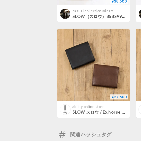
¥38,500
casual collection minami
SLOW（スロウ）858S99S cruiser - tote - S
¥27,500
ability online store
SLOW スロウ / Ex.horse mini wallet 別注ホースレザーミニウォレット 日本製馬革財布 / 333S130LA
関連ハッシュタグ