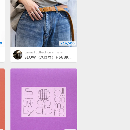
0
¥16,500
casual collection minami
SLOW（スロウ）HS88K DEER BELT