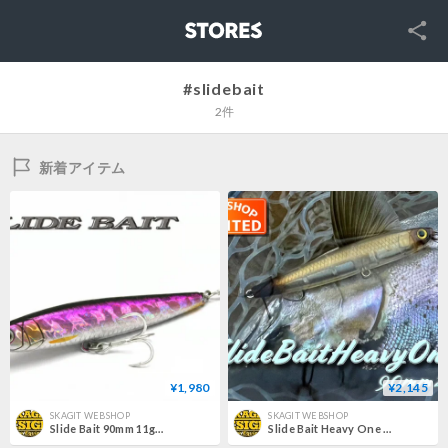
SNS
STORES
#slidebait
2件
新着アイテム
¥1,980
¥2,145
SKAGIT WEBSHOP
SKAGIT WEBSHOP
Slide Bait 90mm 11g｜シーバス・ライトゲーム対応 スライドベイト
Slide Bait Heavy One 90mm 28g