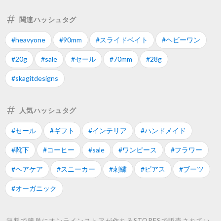
関連ハッシュタグ
#heavyone
#90mm
#スライドベイト
#ヘビーワン
#20g
#sale
#セール
#70mm
#28g
#skagitdesigns
人気ハッシュタグ
#セール
#ギフト
#インテリア
#ハンドメイド
#靴下
#コーヒー
#sale
#ワンピース
#フラワー
#ヘアケア
#スニーカー
#刺繍
#ピアス
#ブーツ
#オーガニック
無料で簡単にオンラインストアが作れるSTORESで販売されてい