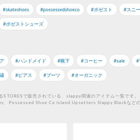
#skateshoes
#possessedshoeco
#ポゼスト
#スニ
#ポゼストシューズ
ア
#ハンドメイド
#靴下
#コーヒー
#sale
繍
#ピアス
#ブーツ
#オーガニック
ORESで販売されている、slappy関連のアイテム一覧です。 こち
appy、Possessed Shoe Co island Upsetters Slappy B