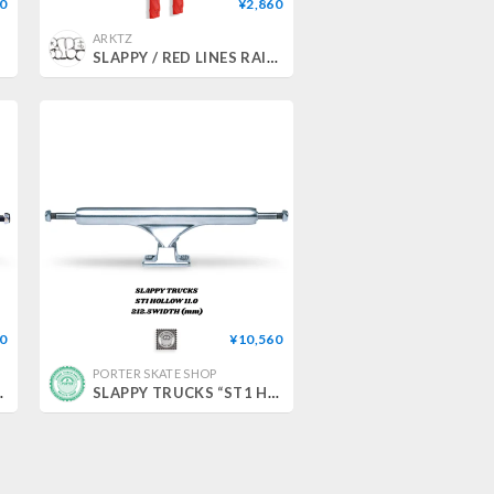
0
¥2,860
ARKTZ
SLAPPY / RED LINES RAILS
0
¥10,560
PORTER SKATE SHOP
LOW” 13.0
SLAPPY TRUCKS “ST1 HOLLOW” 11.0