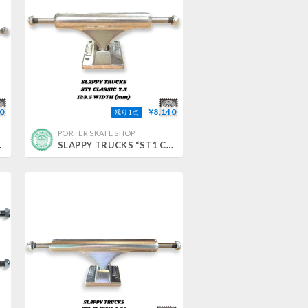
0
¥8,140
残り1点
PORTER SKATE SHOP
C” 9.5
SLAPPY TRUCKS “ST1 CLASSIC” 7.5