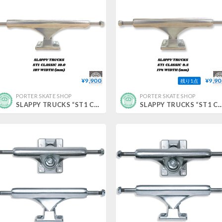
¥9,900
¥9,90
残り1点
PORTER SKATE SHOP
PORTER SKATE SHOP
SLAPPY TRUCKS “ST1 CLASSIC” 10.0
SLAPPY TRUCKS “ST1 CLASSI