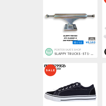
¥8,140
残り1点
PORTER SKATE SHOP
SLAPPY TRUCKS -ST1- CLASSIC 8