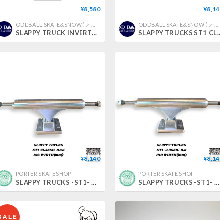
¥8,580
¥8,14
ODDBALL SKATE&SNOW ( オッドボールスケートアンドスノー )
ODDBALL SKATE&SNOW ( オッドボールスケートアンドスノー )
SLAPPY TRUCK INVERTED CLASSIC
SLAPPY TRUCKS ST1 CLASSIC 
¥8,140
¥8,14
PORTER SKATE SHOP
PORTER SKATE SHOP
SLAPPY TRUCKS -ST1- CLASSIC 8.75
SLAPPY TRUCKS -ST1- CLASSIC 8.5