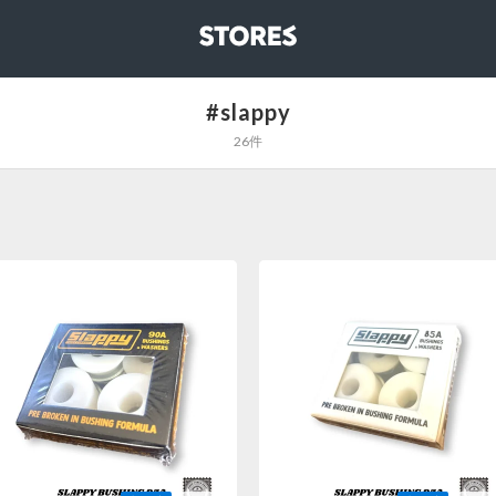
STORES
#slappy
26件