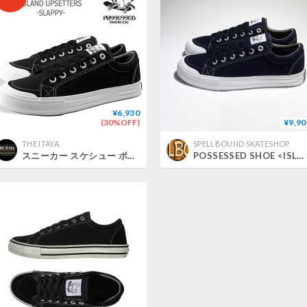
¥6,930
(30%OFF)
¥9,90
THE ITAYA
SPELLBOUND SKATESHOP
スニーカー スケシュー ポゼスト Possessed SHOE. CO SKATEBOARD ISLAND UPSETTERS SLAPPY （BLACK）
POSSESSED SHOE <ISLAND UPSETTERS SLAPPY>