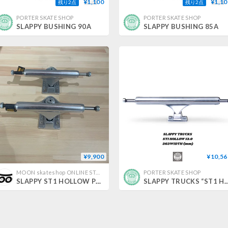
¥1,100
¥1,10
残り2点
残り2点
PORTER SKATE SHOP
PORTER SKATE SHOP
SLAPPY BUSHING 90A
SLAPPY BUSHING 85A
¥9,900
¥10,56
MOON skateshop ONLINE STORE
PORTER SKATE SHOP
SLAPPY ST1 HOLLOW POLISHED
SLAPPY TRUCKS “ST1 HOL