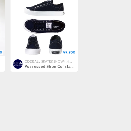
0
¥9,900
ODDBALL SKATE&SNOW ( オッドボールスケートアンドスノー )
Possessed Shoe Co island Upsetters Slappy Black