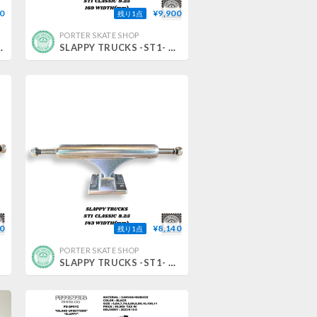
0
¥9,900
残り1点
PORTER SKATE SHOP
POLISHED/POLISHED
SLAPPY TRUCKS -ST1- CLASSIC 9.25
0
¥8,140
残り1点
PORTER SKATE SHOP
SLAPPY TRUCKS -ST1- CLASSIC 8.25