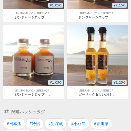
¥1,050
¥2,150
LINKFAMILY ONLINESHOP
LINKFAMILY ONLINESHOP
ジンジャーシロップ シトラス 100ml
ジンジャーシロップ プレーン 300ml
¥1,050
¥1,250
LINKFAMILY ONLINESHOP
LINKFAMILY ONLINESHOP
ジンジャーシロップ プレーン 100ml
ガーリック＆しいたけオリーブオイル83g
関連ハッシュタグ
#日本酒
#吟醸
#生貯蔵
#小豆島
#香川県