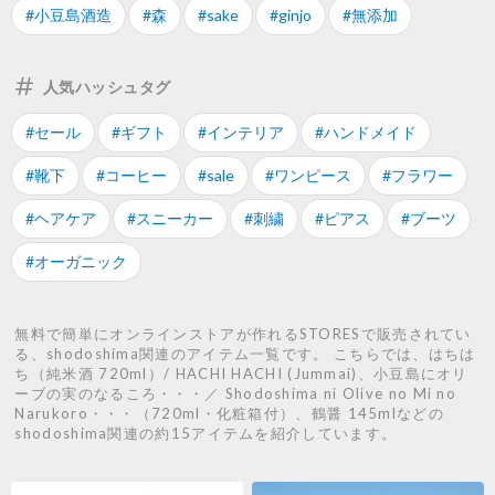
#小豆島酒造
#森
#sake
#ginjo
#無添加
人気ハッシュタグ
#セール
#ギフト
#インテリア
#ハンドメイド
#靴下
#コーヒー
#sale
#ワンピース
#フラワー
#ヘアケア
#スニーカー
#刺繍
#ピアス
#ブーツ
#オーガニック
無料で簡単にオンラインストアが作れるSTORESで販売されてい
る、shodoshima関連のアイテム一覧です。 こちらでは、はちは
ち（純米酒 720ml）/ HACHI HACHI (Jummai)、小豆島にオリ
ーブの実のなるころ・・・／ Shodoshima ni Olive no Mi no
Narukoro・・・（720ml・化粧箱付）、鶴醤 145mlなどの
shodoshima関連の約15アイテムを紹介しています。