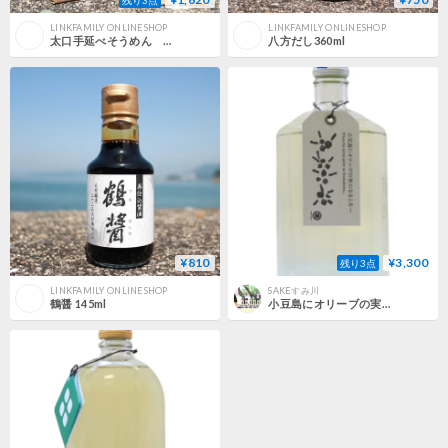
残り3点
LINKFAMILY ONLINESHOP
LINKFAMILY ONLINESHOP
太口手延べそうめん 1kg
八方だし360ml
¥810
¥3,300
残り3点
LINKFAMILY ONLINESHOP
SAKEすみ川
鶴醤 145ml
小豆島にオリーブの実のなるころ・・・／ Shodoshima ni Olive no Mi no Narukoro・・・（720ml・化粧箱付）