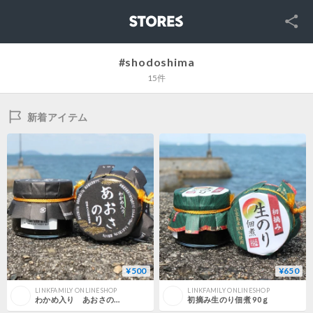
SNS
STORES
#shodoshima
15件
新着アイテム
¥500
¥650
LINKFAMILY ONLINESHOP
LINKFAMILY ONLINESHOP
わかめ入り あおさのり 90g
初摘み生のり佃煮 90ｇ