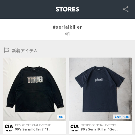
SNS
STORES
#serialkiller
6件
新着アイテム
¥0
¥52,800
DESIRE OFFICIAL E-STORE
DESIRE OFFICIAL E-STORE
90's Serial Killer ? "THUG"
90's Serial Killer "Got Meth?" L