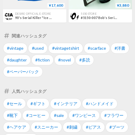
¥17,600
¥3,880
DESIRE OFFICIAL E-STORE
5150 STORE
90's Serial Killer "Ice Bong" M
#5150-007 Bob's Serial Killer FILM Series #1 Charles Manson
関連ハッシュタグ
#vintage
#used
#vintagetshirt
#scarface
#洋書
#daughter
#fiction
#novel
#多読
#ペーパーバック
人気ハッシュタグ
#セール
#ギフト
#インテリア
#ハンドメイド
#靴下
#コーヒー
#sale
#ワンピース
#フラワー
#ヘアケア
#スニーカー
#刺繍
#ピアス
#ブーツ