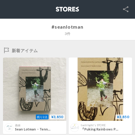
SNS
STORES
#seanlotman
3件
新着アイテム
¥3,850
¥3,850
残り2点
曲線
twililight's STORE
Sean Lotman・Tennbo Lotman｜Puking Rainbows Past and Future
『Puking Rainbows Past and Future』Sean Lotman & Tennbo Lotman