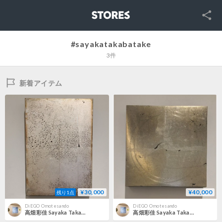
SNS
STORES
#sayakatakabatake
3件
新着アイテム
¥30,000
¥40,000
残り1点
DiEGO Omotesando
DiEGO Omotesando
高畑彩佳 Sayaka Takabatake | 線刻鏡
高畑彩佳 Sayaka Takabatake | 円刻鏡