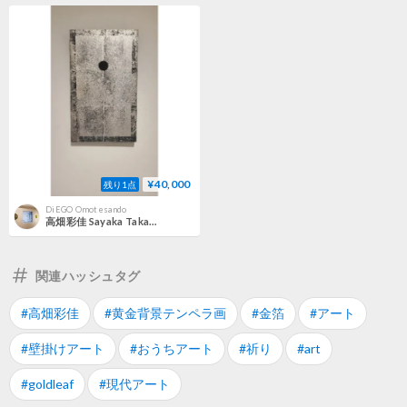
¥40,000
残り1点
DiEGO Omotesando
高畑彩佳 Sayaka Takabatake | 線刻山水図
関連ハッシュタグ
#高畑彩佳
#黄金背景テンペラ画
#金箔
#アート
#壁掛けアート
#おうちアート
#祈り
#art
#goldleaf
#現代アート