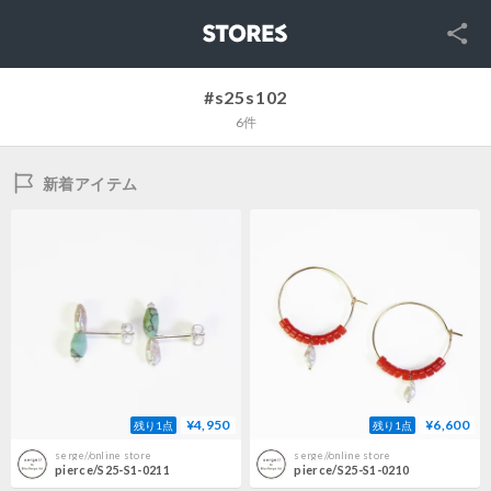
SNS
STORES
#s25s102
6件
新着アイテム
¥4,950
¥6,600
残り1点
残り1点
serge//online store
serge//online store
pierce/S25-S1-0211
pierce/S25-S1-0210