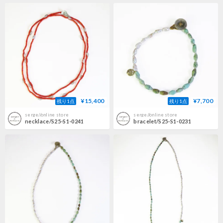
¥15,400
¥7,700
残り1点
残り1点
serge//online store
serge//online store
necklace/S25-S1-0241
bracelet/S25-S1-0231