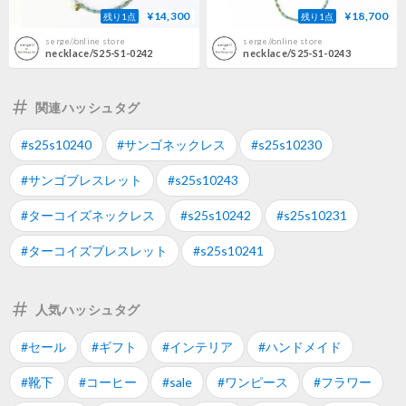
¥14,300
¥18,700
残り1点
残り1点
serge//online store
serge//online store
necklace/S25-S1-0242
necklace/S25-S1-0243
関連ハッシュタグ
#s25s10240
#サンゴネックレス
#s25s10230
#サンゴブレスレット
#s25s10243
#ターコイズネックレス
#s25s10242
#s25s10231
#ターコイズブレスレット
#s25s10241
人気ハッシュタグ
#セール
#ギフト
#インテリア
#ハンドメイド
#靴下
#コーヒー
#sale
#ワンピース
#フラワー