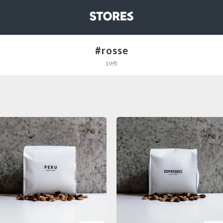
STORES
#rosse
19件