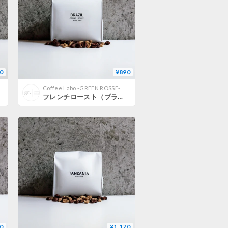
0
¥890
Coffee Labo -GREEN ROSSE-
フレンチロースト（ブラジル産珈琲使用） 150g
0
¥1,170