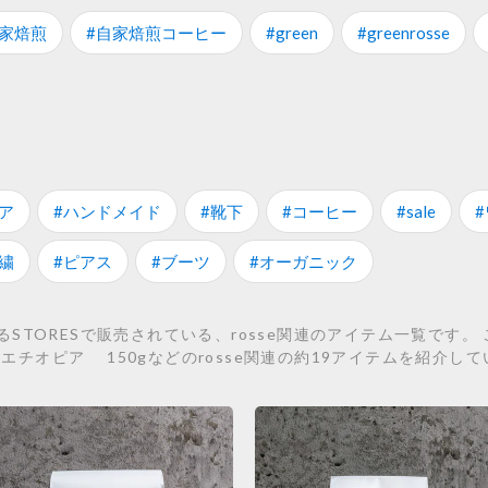
自家焙煎
#自家焙煎コーヒー
#green
#greenrosse
ア
#ハンドメイド
#靴下
#コーヒー
#sale
繍
#ピアス
#ブーツ
#オーガニック
STORESで販売されている、rosse関連のアイテム一覧です
、エチオピア 150gなどのrosse関連の約19アイテムを紹介し