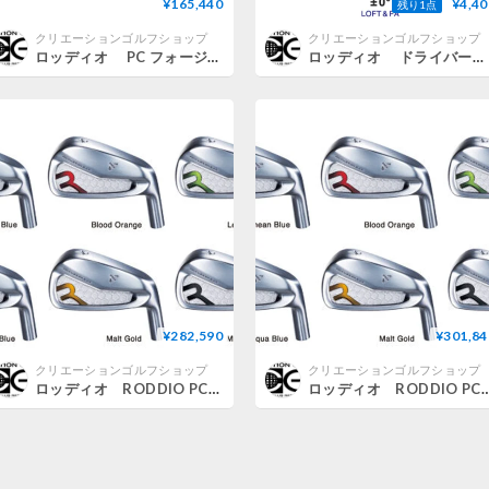
¥165,440
¥4,40
残り1点
クリエーションゴルフショップ
クリエーションゴルフショップ
ロッディオ PC フォージドアイアン【＃7〜PW】 4本セット N.S.PRO モーダス３ ラグジュアリーブラック LUXURY BLACK アイアン用シャフト付
ロッディオ ドライバー用可変式スリーブ
¥282,590
¥301,84
クリエーションゴルフショップ
クリエーションゴルフショップ
ロッディオ RODDIO PC フォージドアイアン【＃7〜S】 7本セット カラーカスタム仕様 グラファイトデザイン RAUNE ラウネ IRON アイアン専用シャフト付
ロッディオ RODDIO PC フォージドアイアン【＃7〜S】 7本セット カラーカスタム仕様