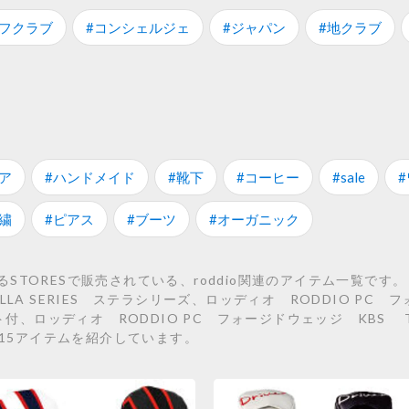
ルフクラブ
#コンシェルジェ
#ジャパン
#地クラブ
ア
#ハンドメイド
#靴下
#コーヒー
#sale
繍
#ピアス
#ブーツ
#オーガニック
TORESで販売されている、roddio関連のアイテム一覧です。
A SERIES ステラシリーズ、ロッディオ RODDIO PC フ
ト付、ロッディオ RODDIO PC フォージドウェッジ KBS T
約15アイテムを紹介しています。