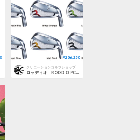
0
¥206,250
クリエーションゴルフショップ
ロッディオ RODDIO PC フォージドアイアン LIGHT（ライト）【＃7〜＃Q】 5本セット カラーカスタム仕様 三菱ケミカル ELDIO アイアン 45 シャフト付