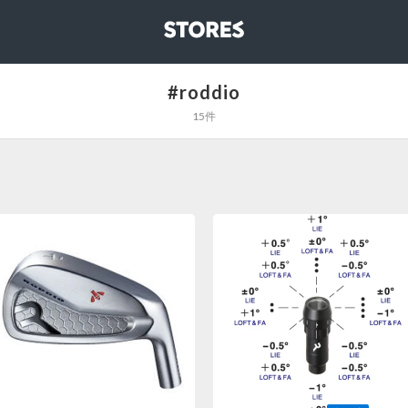
STORES
#roddio
15件