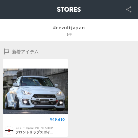
SNS
STORES
#rezultjapan
1件
新着アイテム
¥49,610
Result Japan ONLINE SHOP
フロントリップスポイラー Shortver【SWIFT SPORT ZC33S】