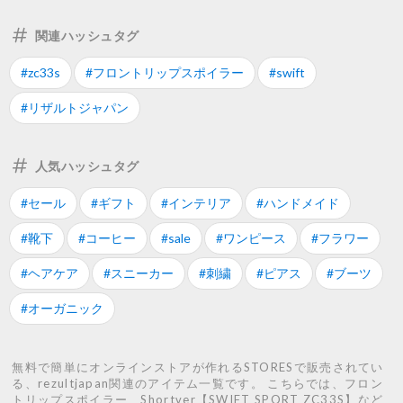
関連ハッシュタグ
#zc33s
#フロントリップスポイラー
#swift
#リザルトジャパン
人気ハッシュタグ
#セール
#ギフト
#インテリア
#ハンドメイド
#靴下
#コーヒー
#sale
#ワンピース
#フラワー
#ヘアケア
#スニーカー
#刺繍
#ピアス
#ブーツ
#オーガニック
無料で簡単にオンラインストアが作れるSTORESで販売されてい
る、rezultjapan関連のアイテム一覧です。 こちらでは、フロン
トリップスポイラー Shortver【SWIFT SPORT ZC33S】など