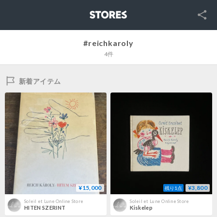
SNS
STORES
#reichkaroly
4件
新着アイテム
¥15,000
¥3,800
残り1点
Soleil et Lune Online Store
Soleil et Lune Online Store
HITEN SZERINT
Kiskelep