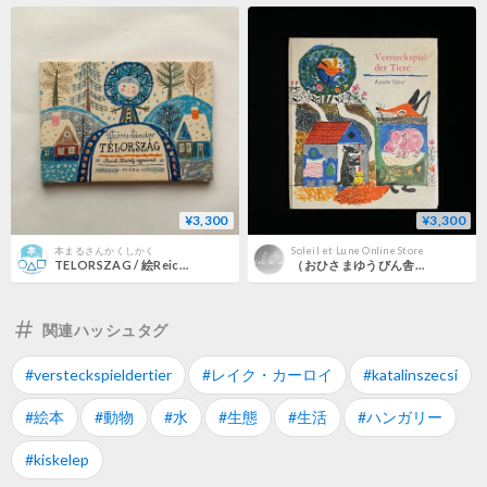
¥3,300
¥3,300
本まるさんかくしかく
Soleil et Lune Online Store
TELORSZAG / 絵Reich.Karoly
（おひさまゆうびん舎さんで販売済）Versteckspiel der Tiere
関連ハッシュタグ
#versteckspieldertier
#レイク・カーロイ
#katalinszecsi
#絵本
#動物
#水
#生態
#生活
#ハンガリー
#kiskelep