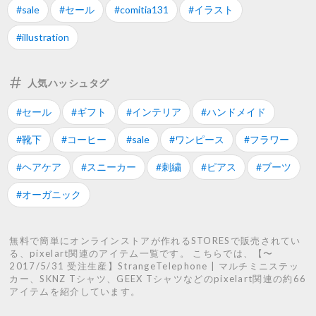
#sale
#セール
#comitia131
#イラスト
#illustration
人気ハッシュタグ
#セール
#ギフト
#インテリア
#ハンドメイド
#靴下
#コーヒー
#sale
#ワンピース
#フラワー
#ヘアケア
#スニーカー
#刺繍
#ピアス
#ブーツ
#オーガニック
無料で簡単にオンラインストアが作れるSTORESで販売されてい
る、pixelart関連のアイテム一覧です。 こちらでは、【〜
2017/5/31 受注生産】StrangeTelephone | マルチミニステッ
カー、SKNZ Tシャツ、GEEX Tシャツなどのpixelart関連の約66
アイテムを紹介しています。