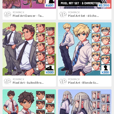
¥600
¥2,500
POMPACK
POMPACK
Pixel Art Dancer - Tanned Brown-haired Female, Fantasy with 10 Expressions + More.
Pixel Art Set - 6 School Characters - Uniforms, Teacher, Expressions + More.
¥500
¥500
POMPACK
POMPACK
Pixel Art - Suited Brown-haired Man (30s-40s) - Teacher/Businessman with 10 Expressions + More.
Pixel Art - Blonde Schoolboy in Uniform - 10 Expressions + More