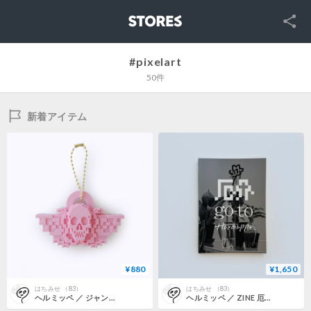
SNS
STORES
#pixelart
50件
新着アイテム
¥880
¥1,650
はちみせ （83）
はちみせ （83）
ヘルミッペ ／ ジャングル髑髏キーホルダー
ヘルミッペ ／ ZINE 厄介 go to