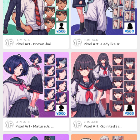
¥500
¥500
POMPACK
POMPACK
Pixel Art - Brown-haired Heroic Jr. High Boy in Uniform - 10 Expressions + More
Pixel Art - Ladylike Jr. High Girl in Sailor Uniform, White Hair, 10 Expressions.
¥500
¥500
POMPACK
POMPACK
Pixel Art - Mature Jr. High Girl, Blue Short Hair, Sailor Uniform, 10 Expressions + More.
Pixel Art - Spirited Schoolgirl with Black Long Hair, Sailor Uniform, 10 Expressions + More.