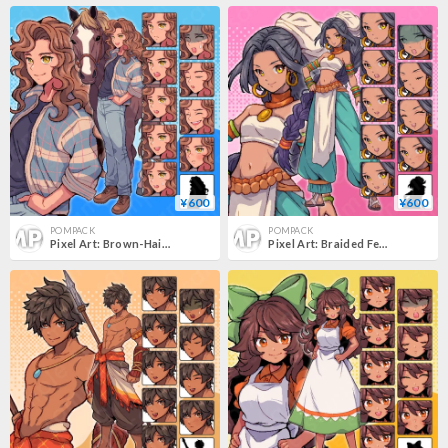
¥600
¥600
POMPACK
POMPACK
Pixel Art: Brown-Haired Man & Horse - Farmer, Jockey, Stablehand, Rancher, 10+ Faces.
Pixel Art: Braided Female - Dancer/Adventurer/Seer, Tanned, 10+ Expressions.