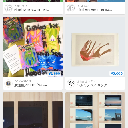
POMPACK
POMPACK
Pixel Art Brawler - Bearded Green-haired Fighter, Fantasy, 10 Expressions + More
Pixel Art Hero - Brown-haired Swordsman with 10 Expressions + More
¥1,980
¥3,000
DOMA STORE
はちみせ （83）
廣瀬颯／ZINE『Vitamin Sea』
ヘルミッペ ／ リソグラフ ポスター｜転び犬：11