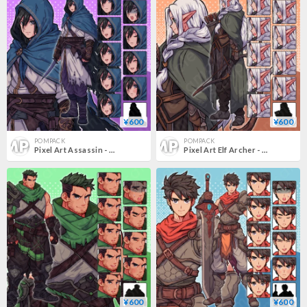
¥600
¥600
POMPACK
POMPACK
Pixel Art Assassin - Hooded Black-haired Rogue, Fantasy with 10 Expressions + More.
Pixel Art Elf Archer - White-haired, Male/Female, 10 Expressions + More
¥600
¥600