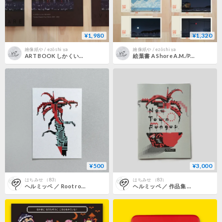
¥1,980
¥1,320
繪像紙や / ezōshi ya
繪像紙や / ezōshi ya
ART BOOK しかくいけしき｜a VIEW in the SQUARE
絵葉書 A Shore A.M./P.M. ８枚セット｜Picture Postcard set of 8
¥500
¥3,000
はちみせ （83）
はちみせ （83）
ヘルミッペ ／ Root rot aloe tattoo sticker タトゥーシール 根腐れアロエ
ヘルミッペ ／ 作品集 New Town Fungus [ BOOK ]