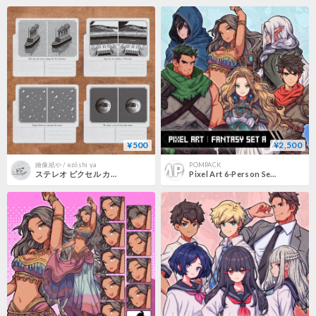
¥500
¥2,500
繪像紙や / ezōshi ya
POMPACK
ステレオ ピクセル カード ４枚セット｜Stereo Pixelcard set of 4
Pixel Art 6-Person Set A - Swordsman, Mage, Assassin, Fighter, Dancer, Archer- 10 Expressions & More