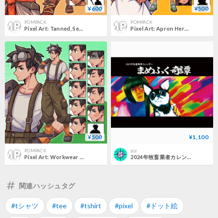
¥600
¥500
POMPACK
POMPACK
Pixel Art: Tanned, Semi-Nude Male with Spear - Hero/Adventurer, 10+ Expressions.
Pixel Art: Apron Heroine, Brown-Haired - Fantasy Town Girl/Shopkeeper. 10+ Expressions.
¥500
¥1,100
POMPACK
pjz
Pixel Art: Workwear Brown-Haired Male - Hero/Farmer/Rancher/Blacksmith. 10+ Expressions, Full Body.
2024年牧畜業者カレンダー まめふく奇譚
関連ハッシュタグ
#tシャツ
#tee
#tshirt
#pixel
#ドット絵