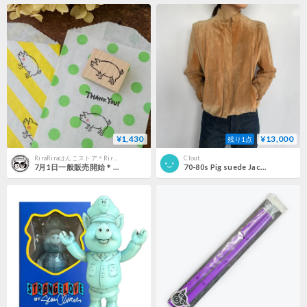
¥1,430
¥13,000
残り1点
RiraRiraはんこストア＊RiraRiraHanko＊
Clout
7月1日一般販売開始＊【ブタさん】デザインはんこ20x26mm_R1323
70-80s Pig suede Jacket