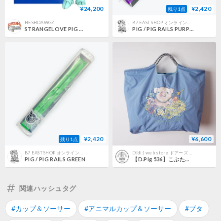
¥24,200
¥2,420
残り1点
HESHDAWGZ
B7 EAST SHOP オンラインストア
STRANGELOVE PIG OFFICER VINYL TOY GLOW IN THE DARK
PIG / PIG RAILS PURPLE
¥2,420
¥6,600
残り1点
B7 EAST SHOP オンラインストア
D[di:] web store ドアーズ コパンクラブ
PIG / PIG RAILS GREEN
【D.Pig 536】こぶたのゴミロク／ Lサイズ【Ball & Chain】エコバッグ
関連ハッシュタグ
#カップ＆ソーサー
#アニマルカップ＆ソーサー
#ブタ