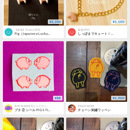
¥2,200
¥1,100
【築地】Tsukiji1935
築地1935
Pig（Japanese Lucky Charm）
しっぽまでキュート！ぶたちゃんの幸運ブレスレット🐷
¥88
¥1,900
RIRI MARKET(リーリマーケット)
PINUP MOM
ブタ ② シール PIG STICKER
チェーン刺繡ワッペン