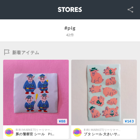
SNS
STORES
#pig
42件
新着アイテム
¥88
¥143
RIRI MARKET(リーリマーケット)
RIRI MARKET(リーリマーケット)
豚の警察官 シール PIG POLICE OFFICER STICKER
ブタ シール 大きいサイズ STICKER