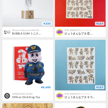
¥330
¥165
Tatsumi Natsuko ONLINE SHOP
RIRI MARKET(リーリマーケット)
BUBBLE GUM ミニスタンプ-PIG
ひょうきんなブタ ② キラキラ シール PIG STICKER
¥6,600
¥165
32PARADOX STORE
RIRI MARKET(リーリマーケット)
Officer Dick Dog Toy
ひょうきんなブタ キラキラ シール PIG STICKER