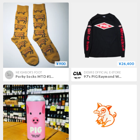
¥900
¥26,400
NEIGHBOR’S FOOT
DESIRE OFFICIAL E-STORE
Porky Socks MTD #109
97's PIG Raymond Watts "Red Raw & Sore" L/S T-shirts XL