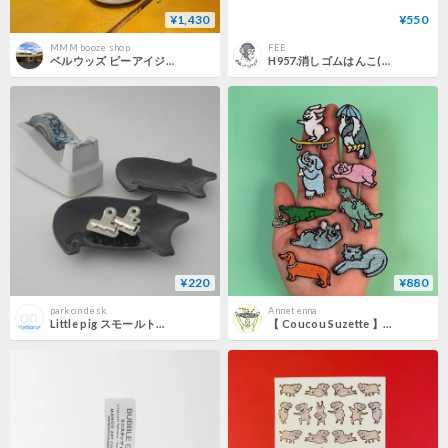
¥1,430
¥550
MMM booze shop
FEE
ベルウッズ ピーアイジー West Coast IPA ( Bellwoods Brewery / PIG West Coast IPA )
H957.消しゴムはんこ(スタンプ)ブタ
¥220
¥880
park on desk.
Annetenna
Little pig スモールトレイ Black / Pink
【 Coucou Suzette 】Animal Patch