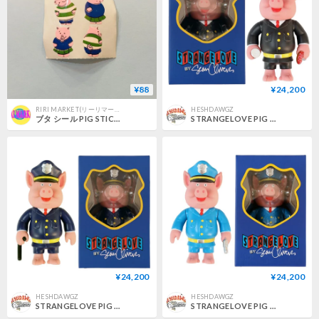
¥88
¥24,200
RIRI MARKET(リーリマーケット)
HESHDAWGZ
ブタ シール PIG STICKER
STRANGELOVE PIG CAPTAIN VINYL TOY
¥24,200
¥24,200
HESHDAWGZ
HESHDAWGZ
STRANGELOVE PIG SERGENT VINYL TOY
STRANGELOVE PIG OFFICER VINYL TOY