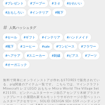
#プレゼント
#ブーブー
#３ｄ
#かわいい
#おもしろい
#インテリア
#靴下
人気ハッシュタグ
#セール
#ギフト
#インテリア
#ハンドメイド
#靴下
#コーヒー
#sale
#ワンピース
#フラワー
#ヘアケア
#スニーカー
#刺繍
#ピアス
#ブーツ
#オーガニック
無料で簡単にオンラインストアが作れるSTORESで販売されてい
る、pig関連のアイテム一覧です。 こちらでは、マインクラフト
Minecraft レゴ LEGO おもちゃ Micro World The Village Set
#21105、ピンクハムスターケージ自己アセンブリ木材プラスチ
ックプレート小屋隠れ家モルモットウサギのケージ小型ペットハ
ムスターアクセサリー、SOLID DESIGN SDr-159 ハンティング