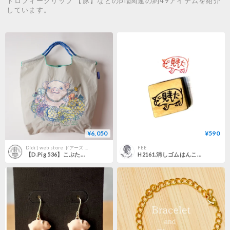
トロフィークリップ 【豚】などのpig関連の約49アイテムを紹介
しています。
¥6,050
¥590
D[di:] web store ドアーズ コパンクラブ
FEE
【D.Pig 536】こぶたのゴミロク／ Mサイズ【Ball & Chain】エコバッグ
H2161.消しゴムはんこ(スタンプ)ブタ 見ました