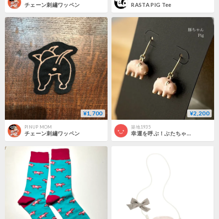
チェーン刺繡ワッペン
RASTA PIG Tee
¥1,700
¥2,200
PINUP MOM
築地1935
チェーン刺繡ワッペン
幸運を呼ぶ！ぶたちゃんピアス🐷Pig earrings