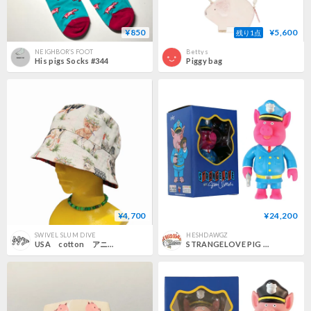
¥850
¥5,600
残り1点
NEIGHBOR’S FOOT
Bettys
His pigs Socks #344
Piggy bag
¥4,700
¥24,200
SWIVEL SLUM DIVE
HESHDAWGZ
USA cotton アニマル×タータンチェック リバーシブル バケットハット
STRANGELOVE PIG NEON OFFICER VINYL TOY