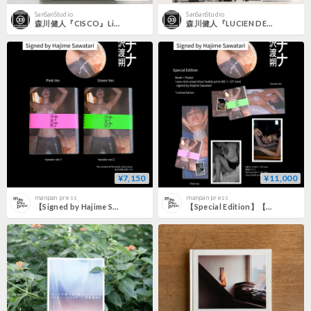
SanSanStudio
SanSanStudio
森川健人『CISCO』Limited edition of 1(Lost Demo)
森川健人『LUCIEN DEUX』Limited edition of 1(OLD SCHOOL PARISIAN DEUX)
¥7,150
¥11,000
manpan press
manpan press
【Signed by Hajime Sawatari】NANA 沢渡朔 Hajime Sawatari
【Special Edition】【Signed by Hajime Sawatari】NANA 沢渡朔 Hajime Sawatari