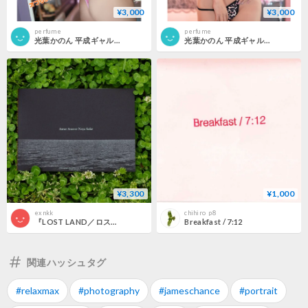
¥3,000
¥3,000
perfume
perfume
光葉かのん 平成ギャル Vol1 DLカードパンフレット
光葉かのん 平成ギャル Vol1 フォトブック
¥3,300
¥1,000
exnkk
chihiro_p8
『LOST LAND／ロストランド』公式 フォトブック Anrar Avas-or Noya Safar / New journey of our voice
Breakfast / 7:12
関連ハッシュタグ
#relaxmax
#photography
#jameschance
#portrait