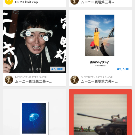
UP2U knit cap
ムーニー劇場第三幕～フエルアルバム～PHOTOBOOK
¥6,000
¥2,500
MOONYTHEATER SHOP
MOONYTHEATER SHOP
ムーニー劇場第二幕～定、睦雄二人キリ～PHOTOBOOK
ムーニー劇場第六幕～さらばハイウェイ～オリジナルPHOTOBOOK