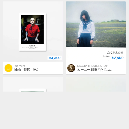
¥3,300
¥2,500
mement
MOONYTHEATER SHOP
kink - 禁区 - f9.0
ムーニー劇場「たてぶえの味」PHOTOBOOK