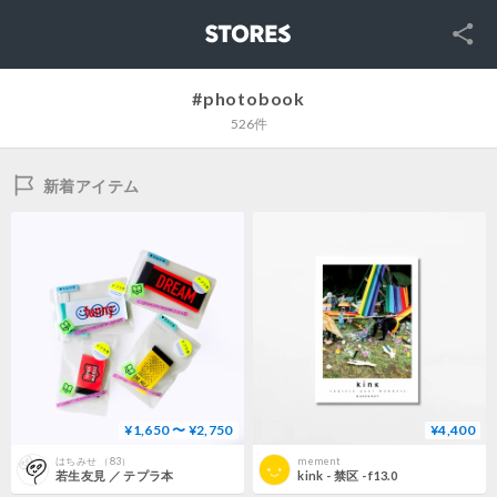
SNS
STORES
#photobook
526件
新着アイテム
¥1,650 〜 ¥2,750
¥4,400
はちみせ （83）
mement
若生友見 ／ テプラ本
kink - 禁区 - f13.0