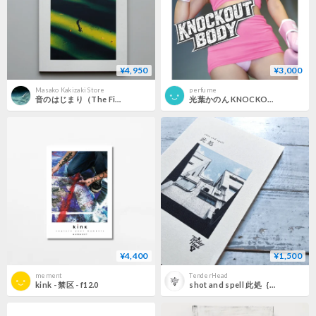
¥4,950
¥3,000
Masako Kakizaki Store
perfume
音のはじまり（The First Resonance）
光葉かのん KNOCKOUT BODY! フォトブック
¥4,400
¥1,500
mement
TenderHead
kink - 禁区 - f12.0
shot and spell 此処｛book｝