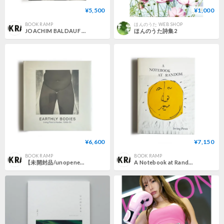
¥5,500
¥1,000
BOOK RAMP
ほんのうた WEB SHOP
JOACHIM BALDAUF | PHOTOGRAPHS The Wallpaper* Years
ほんのうた詩集2
¥6,600
¥7,150
BOOK RAMP
BOOK RAMP
【未開封品/unopened】Earthly Bodies Irving Penn's Nudes, 1949-50 | アーヴィング・ペン
A Notebook at Random Irving Penn | アーヴィング・ペン