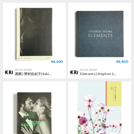
¥6,600
¥8,800
BOOK RAMP
BOOK RAMP
黒闇 | 野村佐紀子(Sakiko Nomura)
Elements | Stephen Shore /スティーブン・ショア