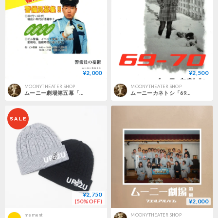
¥2,000
¥2,500
MOONYTHEATER SHOP
MOONYTHEATER SHOP
ムーニー劇場第五幕「警備員の憂鬱」PHOTOBOOK
ムーニーカネトシ「69-70」PHOTOBOOK
¥2,750
(50%OFF)
¥2,000
mement
MOONYTHEATER SHOP