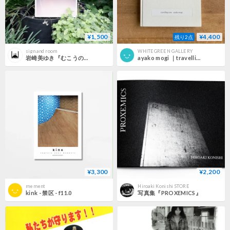
¥1,500
¥4,400
残り2点
sign and room
WHITEGREEN GALLERY
岩崎美ゆき『むこうの海では、雨が降っている』
ayako mogi ｜travelling tree
¥3,300
¥2,200
mement
Hiroaki Konishi STORE
kink - 禁区 - f11.0
写真集『PROXEMICS』