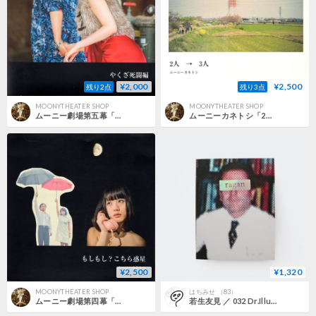
¥2,000
¥2,500
残り2点
残り3点
MOONYTHEATER SHOP
MOONYTHEATER SHOP
ムーニー劇場第五幕「やくざ死闘編」PHOTOBOOK
ムーニーカネトシ「2人→3人」PHOTOBOOK
¥2,500
¥1,320
MOONYTHEATER SHOP
はちみせ （83）
ムーニー劇場第四幕「もしもし？こちら惑星」PHOTOBOOK
若生友見 ／ 032 Dr.Illusory