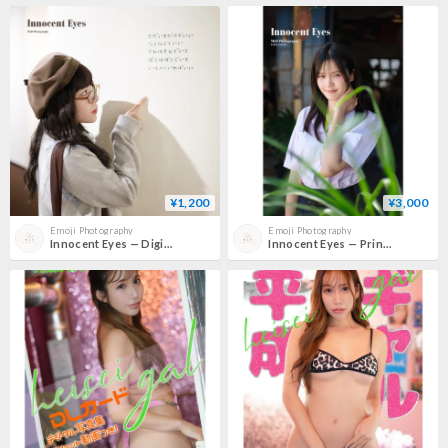
¥1,200
¥3,000
Emoji Photography
Emoji Photography
Innocent Eyes — Digital Photo Book（PDF）
Innocent Eyes — Printed Photo Book (Print Edition)