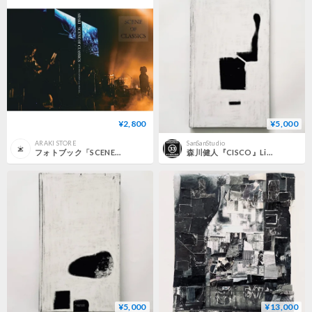
¥2,800
¥5,000
ARAKI STORE
SanSanStudio
フォトブック「SCENE OF CLASSICS」デジタル版
森川健人『CISCO』Limited edition of 20(Tenderloin Cuts)1/10
¥5,000
¥13,000