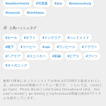
#markborthwick
#写真集
#zine
#johannesburg
#newyork
#kenhirama
人気ハッシュタグ
#セール
#ギフト
#インテリア
#ハンドメイド
#靴下
#コーヒー
#sale
#ワンピース
#フラワー
#ヘアケア
#スニーカー
#刺繍
#ピアス
#ブーツ
#オーガニック
無料で簡単にオンラインストアが作れるSTORESで販売されてい
る、photobook関連のアイテム一覧です。 こちらでは、study│
go itami、Photo Book | cold frame (Snowboard Life)、this
year's model │ go itamiなどのphotobook関連の約607アイテ
ムを紹介しています。