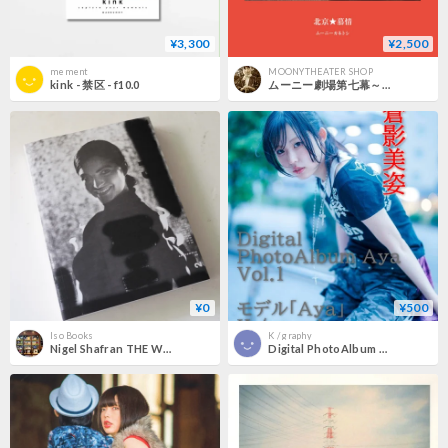
¥3,300
¥2,500
mement
MOONYTHEATER SHOP
kink - 禁区 - f10.0
ムーニー劇場第七幕～北京★慕情～オリジナルPHOTOBOOK
¥0
¥500
Iso Books
K / graphy
Nigel Shafran THE WELL
Digital PhotoAlbum Aya Vol.1 『蒼影美姿』