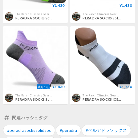
¥1,430
¥1,430
The Ranch Climbing Gear Pro Shop
The Ranch Climbing Gear Pro Shop
PERADRA SOCKS Solid Peridot
PERADRA SOCKS Solid Ruby
¥1,430
¥1,760
残り1点
The Ranch Climbing Gear Pro Shop
The Ranch Climbing Gear Pro Shop
PERADRA SOCKS Solid Lavender
PERADRA SOCKS ICE SOCKS Panda
関連ハッシュタグ
#peradrasockssolidsoc
#peradra
#ペルアドラソックス