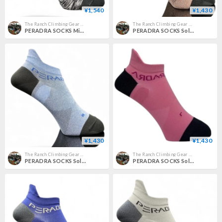
¥1,540
¥1,430
The Ranch Climbing Gear Pro Shop
The Ranch Climbing Gear Pro Shop
PERADRA SOCKS Mix Black
PERADRA SOCKS Solid Salmon
¥1,430
¥1,430
The Ranch Climbing Gear Pro Shop
The Ranch Climbing Gear Pro Shop
PERADRA SOCKS Solid Indigo
PERADRA SOCKS Solid Pink