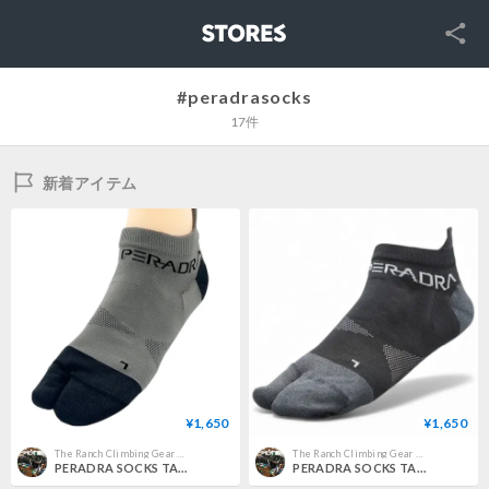
SNS
STORES
#peradrasocks
17件
新着アイテム
¥1,650
¥1,650
The Ranch Climbing Gear Pro Shop
The Ranch Climbing Gear Pro Shop
PERADRA SOCKS TABI Grey
PERADRA SOCKS TABI Black