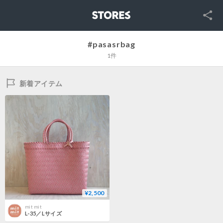
SNS
STORES
#pasasrbag
1件
新着アイテム
¥2,500
mit mit
L-35／Lサイズ