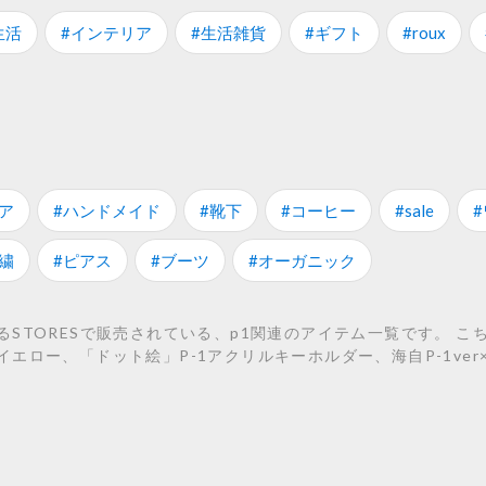
生活
#インテリア
#生活雑貨
#ギフト
#roux
ア
#ハンドメイド
#靴下
#コーヒー
#sale
繍
#ピアス
#ブーツ
#オーガニック
STORESで販売されている、p1関連のアイテム一覧です。 こち
ジ イエロー、「ドット絵」P-1アクリルキーホルダー、海自P-1ve