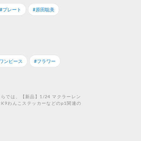
#プレート
#原田聡美
#ワンピース
#フラワー
らでは、【新品】1/24 マクラーレン
r×K9わんこステッカーなどのp1関連の