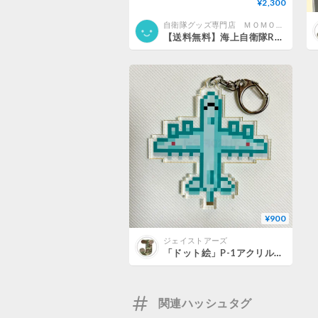
¥2,300
自衛隊グッズ専門店 ＭＯＭＯ＠オンラインショップ
【送料無料】海上自衛隊RIMPAC2026 参加ワッペン （P-1対潜哨戒機 フライトエンジニアver）
¥900
ジェイストアーズ
「ドット絵」P-1アクリルキーホルダー
関連ハッシュタグ