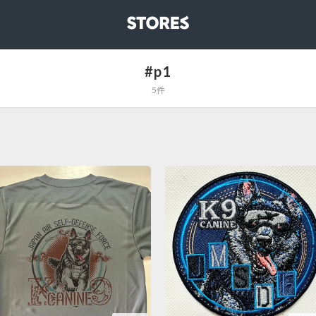
STORES
#p1
5件