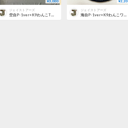
¥3,000
¥2,20
ジェイストアーズ
ジェイストアーズ
空自P-1ver×K9わんこTシャツ（グレー）
海自P-1ver×K9わんこワッペン