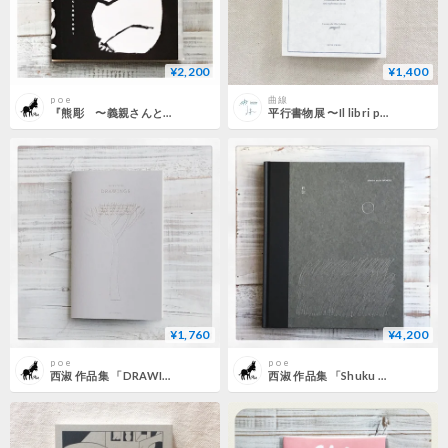
¥2,200
¥1,400
p o e
曲線
『熊彫 〜義親さんと木彫りの熊〜』新装版
平行書物展 〜Il libri parallela〜
¥1,760
¥4,200
p o e
p o e
西淑 作品集 「DRAWINGS」
西淑 作品集 「Shuku Nishi WORKS」