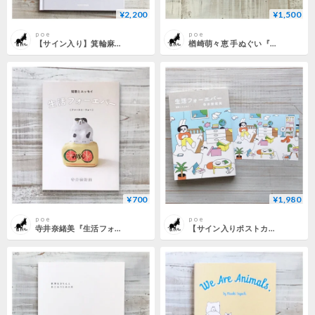
¥2,200
¥1,500
p o e
p o e
【サイン入り】箕輪麻紀子『ESCAPE』
楢崎萌々恵 手ぬぐい『生活フォーエバー』
¥700
¥1,980
p o e
p o e
寺井奈緒美『生活フォーエバー（ファースト・ウォー）』
【サイン入りポストカード付き】 寺井奈緒美『生活フォーエバー』