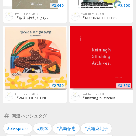
¥2,640
¥3,300
twililight's STORE
twililight's STORE
『ありふれたくじら』是恒さくら
『NEUTRAL COLORS 6 』
¥2,750
¥3,850
twililight's STORE
twililight's STORE
『WALL OF SOUND』OKATAOKA
『Knitting ’n Stitching Archives. 』宮田明日鹿
関連ハッシュタグ
#elvispress
#絵本
#宮崎信恵
#箕輪麻紀子