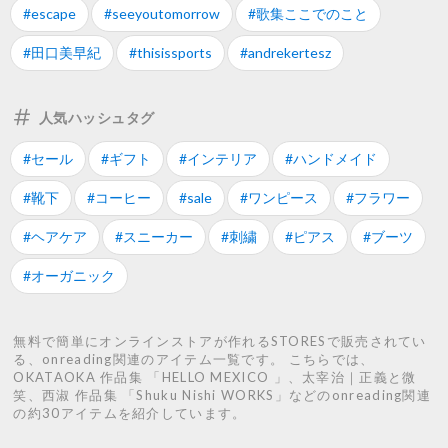
#escape
#seeyoutomorrow
#歌集ここでのこと
#田口美早紀
#thisissports
#andrekertesz
人気ハッシュタグ
#セール
#ギフト
#インテリア
#ハンドメイド
#靴下
#コーヒー
#sale
#ワンピース
#フラワー
#ヘアケア
#スニーカー
#刺繍
#ピアス
#ブーツ
#オーガニック
無料で簡単にオンラインストアが作れるSTORESで販売されてい
る、onreading関連のアイテム一覧です。 こちらでは、
OKATAOKA 作品集 「HELLO MEXICO 」、太宰治｜正義と微
笑、西淑 作品集 「Shuku Nishi WORKS」などのonreading関連
の約30アイテムを紹介しています。