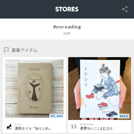
SNS
STORES
#onreading
30件
新着アイテム
¥2,640
¥660
p o e
本屋 itoito
是恒さくら『ありふれたくじら』
星野ちいこ | よむひと