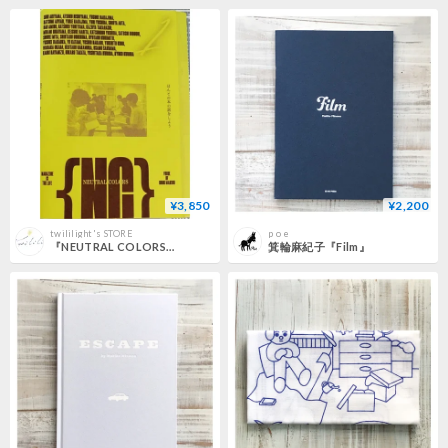
¥3,850
¥2,200
twililight's STORE
p o e
『NEUTRAL COLORS 別冊 ほんとの本の話をしよう #1』
箕輪麻紀子『Film』