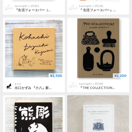
twililight's STORE
twililight's STORE
『生活フォーエバー（ファースト・ウォー）』寺井奈緒美
『 生活フォーエバー』寺井奈緒美
¥2,530
¥2,200
p o e
twililight's STORE
出口かずみ 『小八』新装版
『THE COLLECTIONS』YACHIYO KATSUYAMA