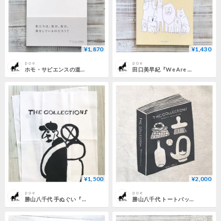
¥1,870
¥1,430
p o e
p o e
ホモ・サピエンスの道具研究会『世界をきちんとあじわうための本』
田口美早紀『We Are Animals.』
¥1,500
¥2,000
p o e
p o e
勝山八千代 手ぬぐい『THE COLLECTIONS 登山家』
勝山八千代 トートバッグ『THE COLLECTIONS』