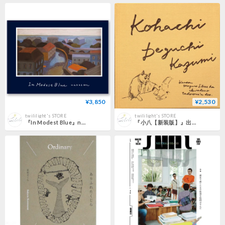
¥3,850
¥2,530
twililight's STORE
twililight's STORE
『In Modest Blue』nakaban
『小八【新装版】』出口かずみ ＊限定袋付き