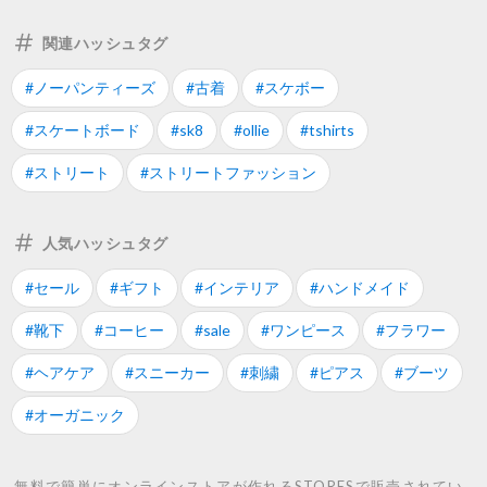
関連ハッシュタグ
#ノーパンティーズ
#古着
#スケボー
#スケートボード
#sk8
#ollie
#tshirts
#ストリート
#ストリートファッション
人気ハッシュタグ
#セール
#ギフト
#インテリア
#ハンドメイド
#靴下
#コーヒー
#sale
#ワンピース
#フラワー
#ヘアケア
#スニーカー
#刺繍
#ピアス
#ブーツ
#オーガニック
無料で簡単にオンラインストアが作れるSTORESで販売されてい