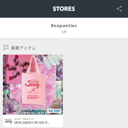
SNS
STORES
#nopanties
1件
新着アイテム
¥3,500
Sandy magazine
MISS SANDY BY NO PANTIES NEWS PAPER BAG